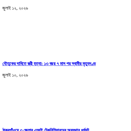
জুলাই ১২, ২০২৬
যৌতুকের দাবিতে স্ত্রী হত্যা: ১৩ বছর ৭ মাস পর স্বামীর মৃত্যুদণ্ড
জুলাই ১০, ২০২৬
ঠাকুরগাঁওয়ে ৩ জেলার এআই টেকনিশিয়ানদের অবস্থান ধর্মঘট