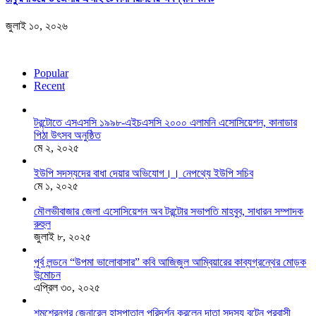
জুলাই ১০, ২০২৬
Popular
Recent
টরন্টোতে এসএসসি ১৯৯৮-এইচএসসি ২০০০ এলামনি এসোসিয়েশন, কানাডার
পিঠা উৎসব অনুষ্ঠিত
মে ২, ২০২৫
ইউপি সদস্যদের বাধা দেয়ার অভিযোগ।। নেপথ্যে ইউপি সচিব
মে ১, ২০২৫
মৌলভীবাজার জেলা এসোসিয়েশন অব টরন্টোর সভাপতি মাহবুব, সাধারন সম্পাদক
রুহুল
জুলাই ৮, ২০২৫
পূর্ব লন্ডনে “উপমা ভালোবাসার” কবি আজিজুল আম্বিয়ারের কাব্যগ্রন্থের মোড়ক
উন্মোচন
এপ্রিল ৩০, ২০২৫
শমশেরনগর জেনারেল হাসপাতাল পরিদর্শন করলেন দাতা সদস্য বৃটেন প্রবাসী