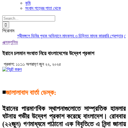
কৃষি
সংবাদ পত্রের পাতা থেকে
Search
for:
শিরোনাম
শ্রীমঙ্গলে ডিবির পৃথক অভিযানে মাদকসহ ৩ চিহ্নিত মাদক কারবারি গ্রেপ্তার
মৌলভ
এক্সক্লুসিভ
ইরানে চলমান সংঘাত নিয়ে বাংলাদেশের উদ্বেগ প্রকাশ
প্রকাশ: ১১:১১ অপরাহ্ণ জুন ২২, ২০২৫
◾
জালালাবাদ বার্তা ডেস্ক:
ইরানের পারমাণবিক স্থাপনাগুলোতে সাম্প্রতিক হামলার
ঘটনায় গভীর উদ্বেগ প্রকাশ করেছে বাংলাদেশ। রোববার
(২২জুন) গণমাধ্যমে পাঠানো এক বিবৃ‌তি‌তে এ নিন্দা জা‌নায়