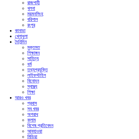
রাজশাহী
খুলনা
ময়মনসিংহ
বরিশাল
রংপুর
কানাডা
খেলাধুলা
দৈনিন্দিন
মুক্তমত
শিক্ষাঙ্গন
সাহিত্য
ধর্ম
তথ্যপ্রযুক্তি
লাইফস্টাইল
বিনোদন
স্বাস্থ্য
শিক্ষা
আরও খবর
প্রবাস
সব খবর
অপরাধ
কলাম
বিশেষ প্রতিবেদন
আবহাওয়া
মিডিয়া