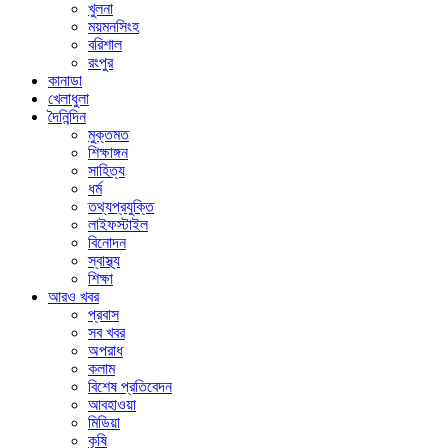
খুলনা
ময়মনসিংহ
বরিশাল
রংপুর
কানাডা
খেলাধুলা
দৈনিন্দিন
মুক্তমত
শিক্ষাঙ্গন
সাহিত্য
ধর্ম
তথ্যপ্রযুক্তি
লাইফস্টাইল
বিনোদন
স্বাস্থ্য
শিক্ষা
আরও খবর
প্রবাস
সব খবর
অপরাধ
কলাম
বিশেষ প্রতিবেদন
আবহাওয়া
মিডিয়া
কৃষি