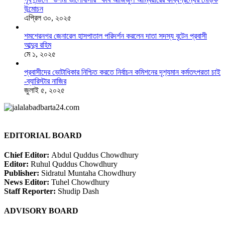
উন্মোচন
এপ্রিল ৩০, ২০২৫
শমশেরনগর জেনারেল হাসপাতাল পরিদর্শন করলেন দাতা সদস্য বৃটেন প্রবাসী
আব্দুর রহিম
মে ১, ২০২৫
প্রবাসীদের ভোটাধিকার নিশ্চিত করতে নির্বাচন কমিশনের দৃশ‍্যমান কর্মতৎপরতা চাই
-ব্যারিস্টার নাজির
জুলাই ৫, ২০২৫
EDITORIAL BOARD
Chief Editor:
Abdul Quddus Chowdhury
Editor:
Ruhul Quddus Chowdhury
Publisher:
Sidratul Muntaha Chowdhury
News Editor:
Tuhel Chowdhury
Staff Reporter:
Shudip Dash
ADVISORY BOARD