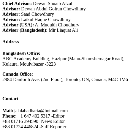
Chief Advisor:
Dewan Shuaib Afzal
Advisor:
Dewan Abdul Gofran Chowdhury
Advisor:
Saad Chowdhury
Advisor:
Laikul Haque Chowdhury
Advisor (USA):
A. Muquith Choudhury
Advisor (Bangladesh):
Mir Liaquat Ali
Address
Bangladesh Office:
ABC Academy Building, Hazipur (Manu-Shamshernagar Road),
Kulaura, Moulvibazar -3223
Canada Office:
2984 Danforth Ave. (2nd Floor), Toronto, ON, Canada, M4C 1M6
Contact
Mail:
jalalabadbarta@hotmail.com
Phone:
+1 647 402 5317 -Editor
+88 01716 394590 -News Editor
+88 01724 446824 -Saff Reporter