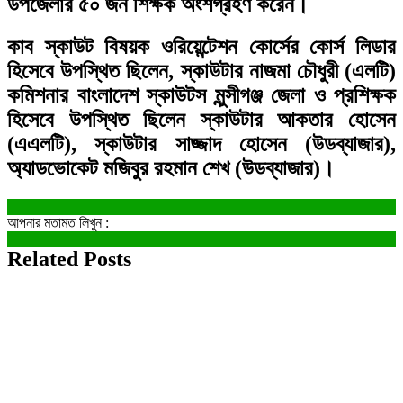
উপজেলার ৫০ জন শিক্ষক অংশগ্রহণ করেন।
কাব স্কাউট বিষয়ক ওরিয়েন্টেশন কোর্সের কোর্স লিডার
হিসেবে উপস্থিত ছিলেন, স্কাউটার নাজমা চৌধুরী (এলটি)
কমিশনার বাংলাদেশ স্কাউটস মুন্সীগঞ্জ জেলা ও প্রশিক্ষক
হিসেবে উপস্থিত ছিলেন স্কাউটার আকতার হোসেন
(এএলটি), স্কাউটার সাজ্জাদ হোসেন (উডব্যাজার),
অ্যাডভোকেট মজিবুর রহমান শেখ (উডব্যাজার)।
আপনার মতামত লিখুন :
Related Posts