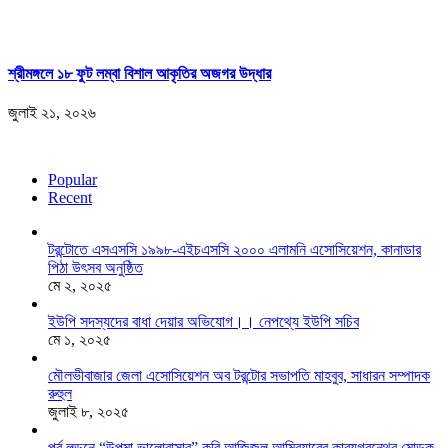
শ্রীমঙ্গলে ১৮ ফুট লম্বা বিশাল আকৃতির অজগর উদ্ধার
জুলাই ২১, ২০২৬
Popular
Recent
টরন্টোতে এসএসসি ১৯৯৮-এইচএসসি ২০০০ এলামনি এসোসিয়েশন, কানাডার
পিঠা উৎসব অনুষ্ঠিত
মে ২, ২০২৫
ইউপি সদস্যদের বাধা দেয়ার অভিযোগ।। নেপথ্যে ইউপি সচিব
মে ১, ২০২৫
মৌলভীবাজার জেলা এসোসিয়েশন অব টরন্টোর সভাপতি মাহবুব, সাধারন সম্পাদক
রুহুল
জুলাই ৮, ২০২৫
পূর্ব লন্ডনে “উপমা ভালোবাসার” কবি আজিজুল আম্বিয়ারের কাব্যগ্রন্থের মোড়ক