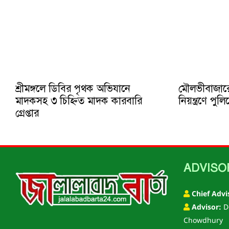
শ্রীমঙ্গলে ডিবির পৃথক অভিযানে
মৌলভীবাজার
মাদকসহ ৩ চিহ্নিত মাদক কারবারি
নিয়ন্ত্রণে প
গ্রেপ্তার
ADVISO
Chief Advi
Advisor:
D
Chowdhury