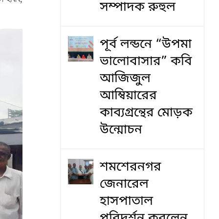
সম্পাদক রুহুল
পূর্ব লন্ডনে “উপমা
ভালোবাসার” কবি
আজিজুল
আম্বিয়ারের
কাব্যগ্রন্থের মোড়ক
উন্মোচন
শমশেরনগর
জেনারেল
হাসপাতাল
পরিদর্শন করলেন