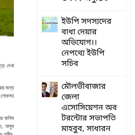
ইউপি সদস্যদের
বাধা দেয়ার
অভিযোগ।।
নেপথ্যে ইউপি
সচিব
ুড়ে দেখা
মৌলভীবাজার
রার জন্য
জেলা
ের লোকসহ
এসোসিয়েশন অব
টরন্টোর সভাপতি
িলর জসিম
দ, মাসুম
মাহবুব, সাধারন
 হাবীব,