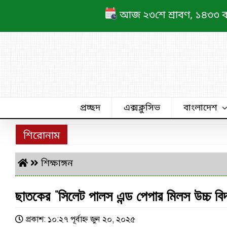
Skip
আজ ২৩শে শ্রাবণ, ১৪৩৩ বঙ্গা
to
content
প্রচ্ছদ
এক্সক্লুসিভ
বাংলাদেশ
শিরোনাম
শিক্ষাঙ্গন
ছাতকের “সিলেট পালস এন্ড পেপার মিলস উচ্চ বিদ
প্রকাশ: ১০:২৭ পূর্বাহ্ণ জুন ২০, ২০২৫