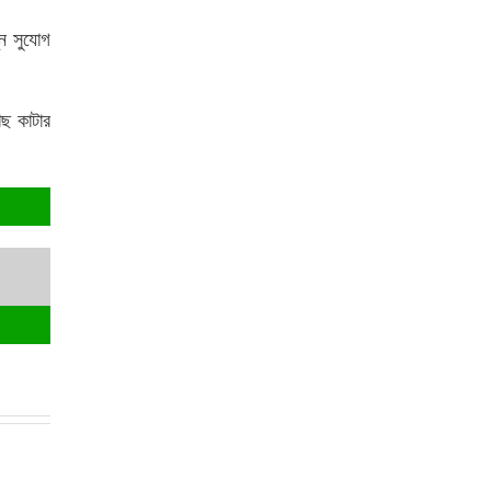
্ন সুযোগ
াছ কাটার