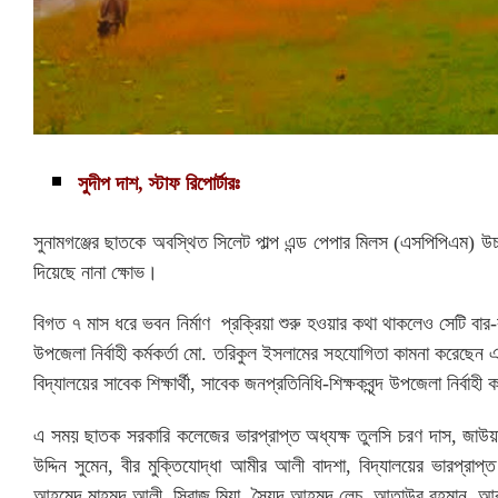
সুদীপ দাশ, স্টাফ রিপোর্টারঃ
সুনামগঞ্জের ছাতকে অবস্থিত সিলেট পাল্প এন্ড পেপার মিলস (এসপিপিএম) উ
দিয়েছে নানা ক্ষোভ।
বিগত ৭ মাস ধরে ভবন নির্মাণ প্রক্রিয়া শুরু হওয়ার কথা থাকলেও সেটি বার
উপজেলা নির্বাহী কর্মকর্তা মো. তরিকুল ইসলামের সহযোগিতা কামনা করেছেন
বিদ্যালয়ের সাবেক শিক্ষার্থী, সাবেক জনপ্রতিনিধি-শিক্ষকবৃন্দ উপজেলা নির্বাহী
এ সময় ছাতক সরকারি কলেজের ভারপ্রাপ্ত অধ্যক্ষ তুলসি চরণ দাস, জাউয়া
উদ্দিন সুমেন, বীর মুক্তিযোদ্ধা আমীর আলী বাদশা, বিদ্যালয়ের ভারপ্রাপ
আহমেদ,মাহমুদ আলী, সিরাজ মিয়া, সৈয়দ আহমদ লেচু, আতাউর রহমান, আবু