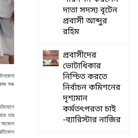
দাতা সদস্য বৃটেন
প্রবাসী আব্দুর
রহিম
প্রবাসীদের
ভোটাধিকার
নিশ্চিত করতে
 উপজেলা
কাজ শুরু
নির্বাচন কমিশনের
দৃশ‍্যমান
অভিযোগে
কর্মতৎপরতা চাই
যাডে তার
-ব্যারিস্টার নাজির
ার আবেদন
্রতিবেদন