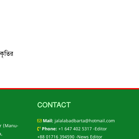
আকৃতির
CONTACT
Mail:
jalalabadbarta@hotmail.com
r (Manu-
Phone:
+1 647 402 5317 -Editor
a,
+88 01716 394590 -News Editor