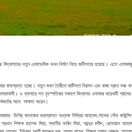
চ্চ বিদ্যালয়ের নতুন একাডেমিক ভবন নির্মাণ নিয়ে জটিলতার হয়েছে। এতে এলাকাজ
-বার বাধাগ্রস্ত হচ্ছে। নতুন ভবন তৈরীতে জটিলতা নিরসন এবং কাজ দ্রুত শুরু ক
 এলাকাবাসী। এ ব্যাপারে গত বৃহস্পতিবার সকালে বিদ্যালয় এলাকার কয়েকটি গ্রাম
 কর্মকর্তার সাথে সাক্ষাত করেন।
বাজার ডিগ্রি কলেজের ভারপ্রাপ্ত অধ্যক্ষ সিব্বির আহমেদ,সাবেক পৌর কাউন্স
্ত প্রধান শিক্ষক ছালেক মিয়া, স্থানীয় ফরিদ মিয়া, আব্দুর রশীদ, রেদোয়ান আহম
ল হোসেন, ইউসুফ আলী,জহুরুল হক, আবুল খায়ের, শিক্ষক তমাল পোদ্দার, আহসান