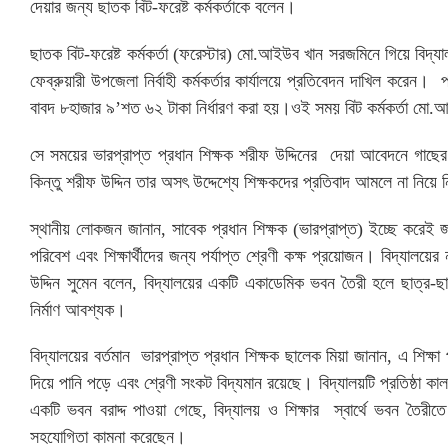
দেয়ার জন্য ছাতক বিট-ফরেষ্ট কর্মকর্তাকে বলেন।
ছাতক বিট-ফরেষ্ট কর্মকর্তা (ফরেস্টার) মো.আইউব খান সরজমিনে গিয়ে বি
ফেব্রুয়ারী উপজেলা নির্বাহী কর্মকর্তার কার্যালয়ে প্রতিবেদন দাখিল করেন
বাবদ ৮হাজার ৯’শত ৬২ টাকা নির্ধারণ করা হয়।ওই সময় বিট কর্মকর্তা মো
সে সময়ের ভারপ্রাপ্ত প্রধান শিক্ষক শরীফ উদ্দিনের দেয়া আবেদনে গাছে
কিন্তু শরীফ উদ্দিন তার অসৎ উদ্দেশ্যে শিক্ষকদের প্রতিবাদ আমলে না নি
স্থানীয় লোকজন জানান, সাবেক প্রধান শিক্ষক (ভারপ্রাপ্ত) ইচ্ছে করেই জট
পরিবেশ এবং শিক্ষার্থীদের জন্য পর্যাপ্ত শ্রেণী কক্ষ প্রয়োজন। বিদ্যা
উদ্দিন সুমেন বলেন, বিদ্যালয়ের একটি একাডেমিক ভবন তৈরী হলে ছাত্র-ছ
নির্মাণ আবশ্যক।
বিদ্যালয়ের বর্তমান ভারপ্রাপ্ত প্রধান শিক্ষক ছালেক মিয়া জানান, এ শিক্ষা
দিয়ে পানি পড়ে এবং শ্রেণী সংকট বিদ্যমান রয়েছে। বিদ্যালয়টি প্রতিষ্ঠা ক
একটি ভবন বরাদ্দ পাওয়া গেছে, বিদ্যালয় ও শিক্ষার স্বার্থে ভবন তৈর
সহযোগিতা কামনা করেছেন।