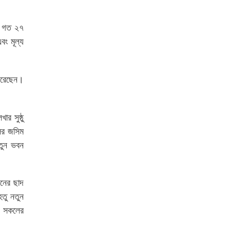
রে গত ২৭
বং মূল্য
 করেছেন।
র সুষ্ঠু
িলর জসিম
নতুন ভবন
বনের ছাদ
েতু নতুন
ট সকলের