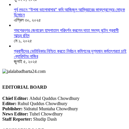
পূর্ব লন্ডনে “উপমা ভালোবাসার” কবি আজিজুল আম্বিয়ারের কাব্যগ্রন্থের মোড়ক
উন্মোচন
এপ্রিল ৩০, ২০২৫
শমশেরনগর জেনারেল হাসপাতাল পরিদর্শন করলেন দাতা সদস্য বৃটেন প্রবাসী
আব্দুর রহিম
মে ১, ২০২৫
প্রবাসীদের ভোটাধিকার নিশ্চিত করতে নির্বাচন কমিশনের দৃশ‍্যমান কর্মতৎপরতা চাই
-ব্যারিস্টার নাজির
জুলাই ৫, ২০২৫
EDITORIAL BOARD
Chief Editor:
Abdul Quddus Chowdhury
Editor:
Ruhul Quddus Chowdhury
Publisher:
Sidratul Muntaha Chowdhury
News Editor:
Tuhel Chowdhury
Staff Reporter:
Shudip Dash