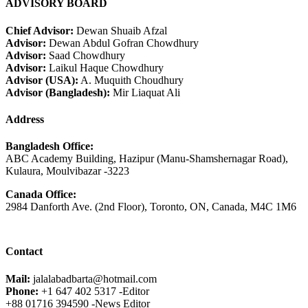
ADVISORY BOARD
Chief Advisor:
Dewan Shuaib Afzal
Advisor:
Dewan Abdul Gofran Chowdhury
Advisor:
Saad Chowdhury
Advisor:
Laikul Haque Chowdhury
Advisor (USA):
A. Muquith Choudhury
Advisor (Bangladesh):
Mir Liaquat Ali
Address
Bangladesh Office:
ABC Academy Building, Hazipur (Manu-Shamshernagar Road),
Kulaura, Moulvibazar -3223
Canada Office:
2984 Danforth Ave. (2nd Floor), Toronto, ON, Canada, M4C 1M6
Contact
Mail:
jalalabadbarta@hotmail.com
Phone:
+1 647 402 5317 -Editor
+88 01716 394590 -News Editor