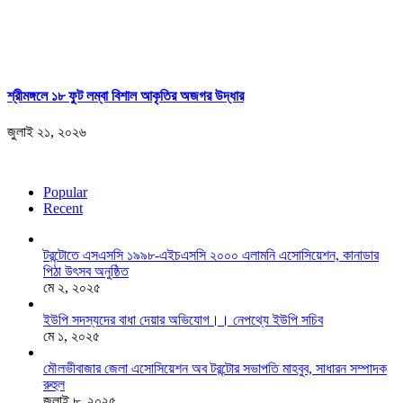
শ্রীমঙ্গলে ১৮ ফুট লম্বা বিশাল আকৃতির অজগর উদ্ধার
জুলাই ২১, ২০২৬
Popular
Recent
টরন্টোতে এসএসসি ১৯৯৮-এইচএসসি ২০০০ এলামনি এসোসিয়েশন, কানাডার
পিঠা উৎসব অনুষ্ঠিত
মে ২, ২০২৫
ইউপি সদস্যদের বাধা দেয়ার অভিযোগ।। নেপথ্যে ইউপি সচিব
মে ১, ২০২৫
মৌলভীবাজার জেলা এসোসিয়েশন অব টরন্টোর সভাপতি মাহবুব, সাধারন সম্পাদক
রুহুল
জুলাই ৮, ২০২৫