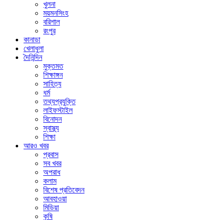
খুলনা
ময়মনসিংহ
বরিশাল
রংপুর
কানাডা
খেলাধুলা
দৈনিন্দিন
মুক্তমত
শিক্ষাঙ্গন
সাহিত্য
ধর্ম
তথ্যপ্রযুক্তি
লাইফস্টাইল
বিনোদন
স্বাস্থ্য
শিক্ষা
আরও খবর
প্রবাস
সব খবর
অপরাধ
কলাম
বিশেষ প্রতিবেদন
আবহাওয়া
মিডিয়া
কৃষি