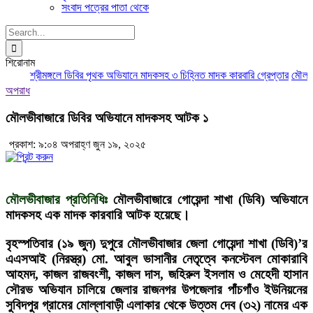
সংবাদ পত্রের পাতা থেকে
Search
for:
শিরোনাম
শ্রীমঙ্গলে ডিবির পৃথক অভিযানে মাদকসহ ৩ চিহ্নিত মাদক কারবারি গ্রেপ্তার
মৌলভীবা
অপরাধ
মৌলভীবাজারে ডিবির অভিযানে মাদকসহ আটক ১
প্রকাশ: ৯:০৪ অপরাহ্ণ জুন ১৯, ২০২৫
মৌলভীবাজার প্রতিনিধিঃ
মৌলভীবাজারে গোয়েন্দা শাখা (ডিবি) অভিযানে
মাদকসহ এক মাদক কারবারি আটক হয়েছে।
বৃহস্পতিবার (১৯ জুন) দুপুরে মৌলভীবাজার জেলা গোয়েন্দা শাখা (ডিবি)’র
এএসআই (নিরস্ত্র) মো. আবুল ভাসানীর নেতৃত্বে কনস্টেবল মোকারাবি
আহমদ, কাজল রাজবংশী, কাজল দাস, জহিরুল ইসলাম ও মেহেদী হাসান
সৌরভ অভিযান চালিয়ে জেলার রাজনগর উপজেলার পাঁচগাঁও ইউনিয়নের
সুবিদপুর গ্রামের মোল্লাবাড়ী এলাকার থেকে উত্তম দেব (৩২) নামের এক