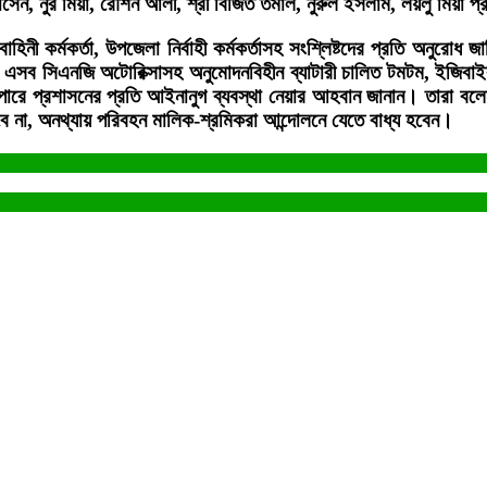
সেন, নুর মিয়া, রৌশন আলী, শ্রী বিজিত তমাল, নুরুল ইসলাম, লয়লু মিয়া প্
াহিনী কর্মকর্তা, উপজেলা নির্বাহী কর্মকর্তাসহ সংশ্লিষ্টদের প্রতি অনুর
 এসব সিএনজি অটোরিক্সাসহ অনুমোদনবিহীন ব্যাটারী চালিত টমটম, ইজিবাইক
পারে প্রশাসনের প্রতি আইনানুগ ব্যবস্থা নেয়ার আহবান জানান। তারা বলেন
ে না, অনথ্যায় পরিবহন মালিক-শ্রমিকরা আন্দোলনে যেতে বাধ্য হবেন।