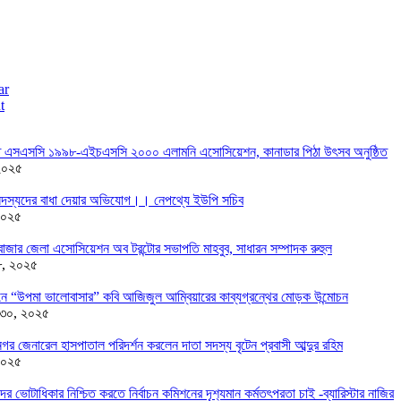
ar
t
তে এসএসসি ১৯৯৮-এইচএসসি ২০০০ এলামনি এসোসিয়েশন, কানাডার পিঠা উৎসব অনুষ্ঠিত
২০২৫
দস্যদের বাধা দেয়ার অভিযোগ।। নেপথ্যে ইউপি সচিব
২০২৫
াজার জেলা এসোসিয়েশন অব টরন্টোর সভাপতি মাহবুব, সাধারন সম্পাদক রুহুল
৮, ২০২৫
ন্ডনে “উপমা ভালোবাসার” কবি আজিজুল আম্বিয়ারের কাব্যগ্রন্থের মোড়ক উন্মোচন
 ৩০, ২০২৫
র জেনারেল হাসপাতাল পরিদর্শন করলেন দাতা সদস্য বৃটেন প্রবাসী আব্দুর রহিম
২০২৫
দের ভোটাধিকার নিশ্চিত করতে নির্বাচন কমিশনের দৃশ‍্যমান কর্মতৎপরতা চাই -ব্যারিস্টার নাজির