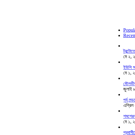
Popul
Recen
টরন্টো
মে ২, 
ইউপি স
মে ১, 
মৌলভীব
জুলাই 
পূর্ব ল
এপ্রিল
শমশেরনগ
মে ১, 
প্রবাসী