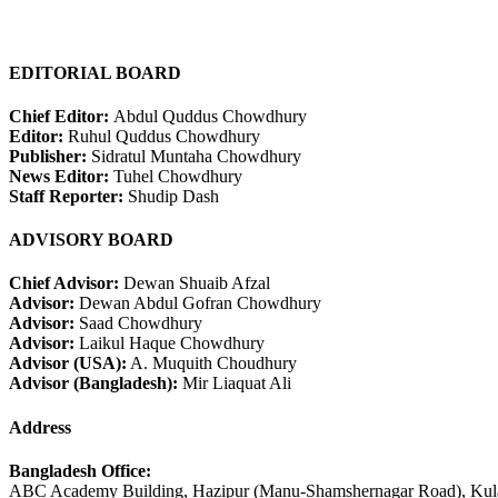
EDITORIAL BOARD
Chief Editor:
Abdul Quddus Chowdhury
Editor:
Ruhul Quddus Chowdhury
Publisher:
Sidratul Muntaha Chowdhury
News Editor:
Tuhel Chowdhury
Staff Reporter:
Shudip Dash
ADVISORY BOARD
Chief Advisor:
Dewan Shuaib Afzal
Advisor:
Dewan Abdul Gofran Chowdhury
Advisor:
Saad Chowdhury
Advisor:
Laikul Haque Chowdhury
Advisor (USA):
A. Muquith Choudhury
Advisor (Bangladesh):
Mir Liaquat Ali
Address
Bangladesh Office:
ABC Academy Building, Hazipur (Manu-Shamshernagar Road), Kula