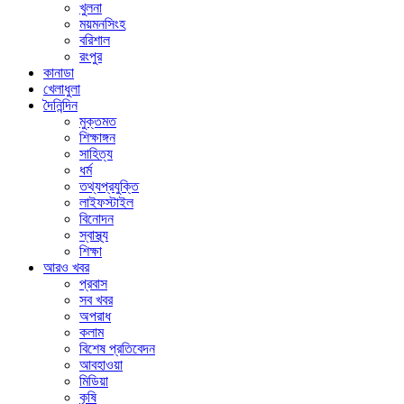
খুলনা
ময়মনসিংহ
বরিশাল
রংপুর
কানাডা
খেলাধুলা
দৈনিন্দিন
মুক্তমত
শিক্ষাঙ্গন
সাহিত্য
ধর্ম
তথ্যপ্রযুক্তি
লাইফস্টাইল
বিনোদন
স্বাস্থ্য
শিক্ষা
আরও খবর
প্রবাস
সব খবর
অপরাধ
কলাম
বিশেষ প্রতিবেদন
আবহাওয়া
মিডিয়া
কৃষি