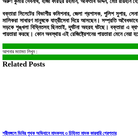
অরুণ কুমার দেবনাথ, হাজী ফরিদুর রহমান, আফতাব উদ্দিন, মোঃ রায়হান হো
বক্তারা সিলেটের বিভাগীয় কমিশনার, জেলা প্রশাসক, পুলিশ সুপার, সেনাব
মালিকরা সাধারণ মানুষকে যাত্রীসেবা দিয়ে আসছেন। সম্প্রতি অবৈধভাবে
সড়কে শৃঙ্খলা বিঘ্নিতসহ ছিনতাই, দূর্ঘটনা অহরহ ঘটছে। বক্তারা এ ব্যা
পায়তারা করছে। কোন অবস্থায় এই রেজিষ্ট্রেশনের পায়তারা মেনে নেয়া হব
আপনার মতামত লিখুন :
Related Posts
শ্রীমঙ্গলে ডিবির পৃথক অভিযানে মাদকসহ ৩ চিহ্নিত মাদক কারবারি গ্রেপ্তার