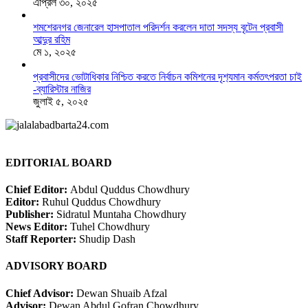
এপ্রিল ৩০, ২০২৫
শমশেরনগর জেনারেল হাসপাতাল পরিদর্শন করলেন দাতা সদস্য বৃটেন প্রবাসী
আব্দুর রহিম
মে ১, ২০২৫
প্রবাসীদের ভোটাধিকার নিশ্চিত করতে নির্বাচন কমিশনের দৃশ‍্যমান কর্মতৎপরতা চাই
-ব্যারিস্টার নাজির
জুলাই ৫, ২০২৫
EDITORIAL BOARD
Chief Editor:
Abdul Quddus Chowdhury
Editor:
Ruhul Quddus Chowdhury
Publisher:
Sidratul Muntaha Chowdhury
News Editor:
Tuhel Chowdhury
Staff Reporter:
Shudip Dash
ADVISORY BOARD
Chief Advisor:
Dewan Shuaib Afzal
Advisor:
Dewan Abdul Gofran Chowdhury