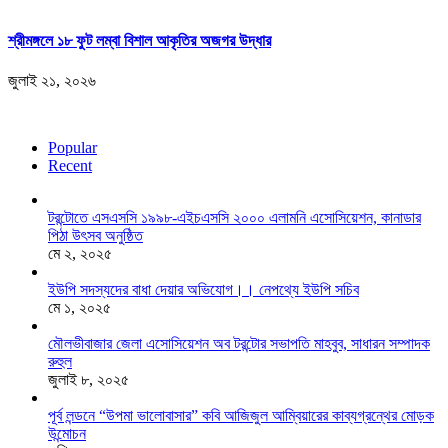
শ্রীমঙ্গলে ১৮ ফুট লম্বা বিশাল আকৃতির অজগর উদ্ধার
জুলাই ২১, ২০২৬
Popular
Recent
টরন্টোতে এসএসসি ১৯৯৮-এইচএসসি ২০০০ এলামনি এসোসিয়েশন, কানাডার
পিঠা উৎসব অনুষ্ঠিত
মে ২, ২০২৫
ইউপি সদস্যদের বাধা দেয়ার অভিযোগ।। নেপথ্যে ইউপি সচিব
মে ১, ২০২৫
মৌলভীবাজার জেলা এসোসিয়েশন অব টরন্টোর সভাপতি মাহবুব, সাধারন সম্পাদক
রুহুল
জুলাই ৮, ২০২৫
পূর্ব লন্ডনে “উপমা ভালোবাসার” কবি আজিজুল আম্বিয়ারের কাব্যগ্রন্থের মোড়ক
উন্মোচন