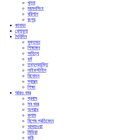
খুলনা
ময়মনসিংহ
বরিশাল
রংপুর
কানাডা
খেলাধুলা
দৈনিন্দিন
মুক্তমত
শিক্ষাঙ্গন
সাহিত্য
ধর্ম
তথ্যপ্রযুক্তি
লাইফস্টাইল
বিনোদন
স্বাস্থ্য
শিক্ষা
আরও খবর
প্রবাস
সব খবর
অপরাধ
কলাম
বিশেষ প্রতিবেদন
আবহাওয়া
মিডিয়া
কৃষি