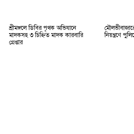
শ্রীমঙ্গলে ডিবির পৃথক অভিযানে
মৌলভীবাজার
মাদকসহ ৩ চিহ্নিত মাদক কারবারি
নিয়ন্ত্রণে প
গ্রেপ্তার