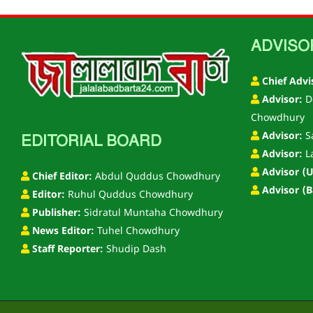
ADVISO
Chief Advi
Advisor:
D
Chowdhury
Advisor:
S
EDITORIAL BOARD
Advisor:
L
Advisor (U
Chief Editor:
Abdul Quddus Chowdhury
Advisor (B
Editor:
Ruhul Quddus Chowdhury
Publisher:
Sidratul Muntaha Chowdhury
News Editor:
Tuhel Chowdhury
Staff Reporter:
Shudip Dash