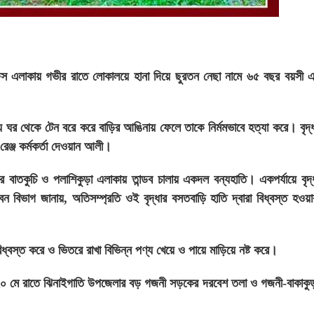
ফিস এলাকায় গভীর রাতে লোকালয়ে হানা দিয়ে ছুরতন নেছা নামে ৬৫ বছর বয়সী এ
িয়ে ঘর থেকে টেন বরে করে বাড়ির আঙিনায় ফেলে তাকে নির্মমভাবে হত্যা করে। বৃদ্
 রেঞ্জ কর্মকর্তা দেওয়ান আলী।
ড়ীর বাতকুচি ও পলাশিকুড়া এলাকায় তান্ডব চালায় একদল বন্যহাতি। একপর্যায়ে বৃদ
বন বিভাগ জানায়, অতিসম্প্রতি ওই বৃদ্ধার বসতবাড়ি হাতি দ্বারা বিধ্বস্ত হওয়
 বিধ্বস্ত করে ও ভিতরে রাখা বিভিন্ন পণ্য খেয়ে ও পায়ে মাড়িয়ে নষ্ট করে।
ত ২০ মে রাতে ঝিনাইগাতি উপজেলার বড় গজনী সড়কের দরবেশ তলা ও গজনী-বাকাকু