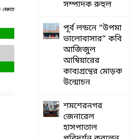
সম্পাদক রুহুল
 বেরুতে
পূর্ব লন্ডনে “উপমা
ভালোবাসার” কবি
আজিজুল
আম্বিয়ারের
কাব্যগ্রন্থের মোড়ক
উন্মোচন
শমশেরনগর
জেনারেল
হাসপাতাল
পরিদর্শন করলেন