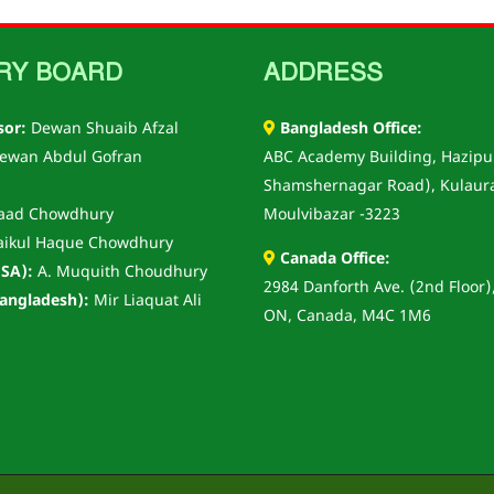
RY BOARD
ADDRESS
sor:
Dewan Shuaib Afzal
Bangladesh Office:
ewan Abdul Gofran
ABC Academy Building, Hazipu
Shamshernagar Road), Kulaur
aad Chowdhury
Moulvibazar -3223
aikul Haque Chowdhury
Canada Office:
SA):
A. Muquith Choudhury
2984 Danforth Ave. (2nd Floor)
angladesh):
Mir Liaquat Ali
ON, Canada, M4C 1M6