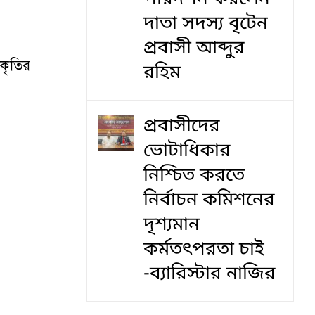
দাতা সদস্য বৃটেন
প্রবাসী আব্দুর
আকৃতির
রহিম
প্রবাসীদের
ভোটাধিকার
নিশ্চিত করতে
নির্বাচন কমিশনের
দৃশ‍্যমান
কর্মতৎপরতা চাই
-ব্যারিস্টার নাজির