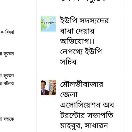
ইউপি সদস্যদের
বাধা দেয়ার
ক বিধবা
অভিযোগ।।
নেপথ্যে ইউপি
ধা ছুরতন
সচিব
্ধ ছুরতন
মৌলভীবাজার
ার ঘটনায়
জেলা
এসোসিয়েশন অব
টরন্টোর সভাপতি
ড়া সড়কে
মাহবুব, সাধারন