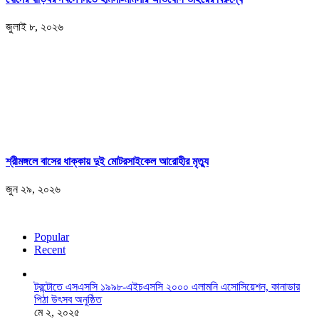
জুলাই ৮, ২০২৬
শ্রীমঙ্গলে বাসের ধাক্কায় দুই মোটরসাইকেল আরোহীর মৃত্যু
জুন ২৯, ২০২৬
Popular
Recent
টরন্টোতে এসএসসি ১৯৯৮-এইচএসসি ২০০০ এলামনি এসোসিয়েশন, কানাডার
পিঠা উৎসব অনুষ্ঠিত
মে ২, ২০২৫