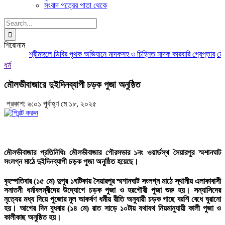
সংবাদ পত্রের পাতা থেকে
Search
for:
শিরোনাম
শ্রীমঙ্গলে ডিবির পৃথক অভিযানে মাদকসহ ৩ চিহ্নিত মাদক কারবারি গ্রেপ্তার
মৌলভী
ধর্ম
মৌলভীবাজারে দুইদিনব্যাপী চড়ক পুজা অনুষ্ঠিত
প্রকাশ: ৬:০১ পূর্বাহ্ণ মে ১৮, ২০২৫
মৌলভীবাজার প্রতিনিধিঃ
মৌলভীবাজার পৌরসভার ১নং ওয়ার্ডস্থ সৈয়ারপুর স্মশানঘাট
সংলগ্ন মাঠে দুইদিনব্যাপী চড়ক পুজা অনুষ্ঠিত হয়েছে।
বৃহস্পতিবার (১৫ মে) দুপুর ১ঘটিকায় সৈয়ারপুর স্মশানঘাট সংলগ্ন মাঠে স্থানীয় এলাকাবাসী
সনাতনী ধর্মাবলম্বীদের উদ্যোগে চড়ক পুজা ও হরগৌরী পুজা শুরু হয়। সন্যাসিদের
নৃত্যের মধ্য দিয়ে পুজোর মুল আকর্ষণ ধর্মীয় রীতি অনুযায়ী চড়ক গাছে বরশি বেধে ঘুরানো
হয়। আগের দিন বুধবার (১৪ মে) রাত সাড়ে ১০টায় যথাযথ নিয়মানুযায়ী কালী পুজা ও
কালীকাছ অনুষ্ঠিত হয়।