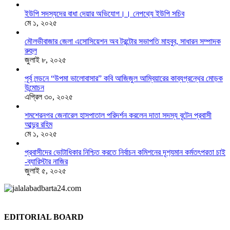
ইউপি সদস্যদের বাধা দেয়ার অভিযোগ।। নেপথ্যে ইউপি সচিব
মে ১, ২০২৫
মৌলভীবাজার জেলা এসোসিয়েশন অব টরন্টোর সভাপতি মাহবুব, সাধারন সম্পাদক
রুহুল
জুলাই ৮, ২০২৫
পূর্ব লন্ডনে “উপমা ভালোবাসার” কবি আজিজুল আম্বিয়ারের কাব্যগ্রন্থের মোড়ক
উন্মোচন
এপ্রিল ৩০, ২০২৫
শমশেরনগর জেনারেল হাসপাতাল পরিদর্শন করলেন দাতা সদস্য বৃটেন প্রবাসী
আব্দুর রহিম
মে ১, ২০২৫
প্রবাসীদের ভোটাধিকার নিশ্চিত করতে নির্বাচন কমিশনের দৃশ‍্যমান কর্মতৎপরতা চাই
-ব্যারিস্টার নাজির
জুলাই ৫, ২০২৫
EDITORIAL BOARD