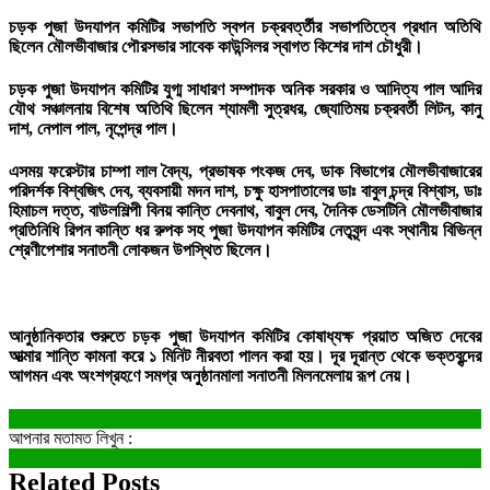
চড়ক পুজা উদযাপন কমিটির সভাপতি স্বপন চক্রবর্ত্তীর সভাপতিত্বে প্রধান অতিথি
ছিলেন মৌলভীবাজার পৌরসভার সাবেক কাউন্সিলর স্বাগত কিশের দাশ চৌধুরী।
চড়ক পুজা উদযাপন কমিটির যুগ্ম সাধারণ সম্পাদক অনিক সরকার ও আদিত্য পাল আদির
যৌথ সঞ্চালনায় বিশেষ অতিথি ছিলেন শ্যামলী সুত্রধর, জ্যোতিময় চক্রবর্তী লিটন, কানু
দাশ, নেপাল পাল, নৃপেন্দ্র পাল।
এসময় ফরেস্টার চাম্পা লাল বৈদ্য, প্রভাষক পংকজ দেব, ডাক বিভাগের মৌলভীবাজারের
পরিদর্শক বিশ্বজিৎ দেব, ব্যবসায়ী মদন দাশ, চক্ষু হাসপাতালের ডাঃ বাবুল চন্দ্র বিশ্বাস, ডাঃ
হিমাচল দত্ত, বাউলশিল্পী বিনয় কান্তি দেবনাথ, বাবুল দেব, দৈনিক ডেসটিনি মৌলভীবাজার
প্রতিনিধি রিপন কান্তি ধর রুপক সহ পুজা উদযাপন কমিটির নেতৃবৃন্দ এবং স্থানীয় বিভিন্ন
শ্রেণীপেশার সনাতনী লোকজন উপস্থিত ছিলেন।
আনুষ্ঠানিকতার শুরুতে চড়ক পুজা উদযাপন কমিটির কোষাধ্যক্ষ প্রয়াত অজিত দেবের
আত্মার শান্তি কামনা করে ১ মিনিট নীরবতা পালন করা হয়। দূর দূরান্ত থেকে ভক্তবৃন্দের
আগমন এবং অংশগ্রহণে সমগ্র অনুষ্ঠানমালা সনাতনী মিলনমেলায় রূপ নেয়।
আপনার মতামত লিখুন :
Related Posts