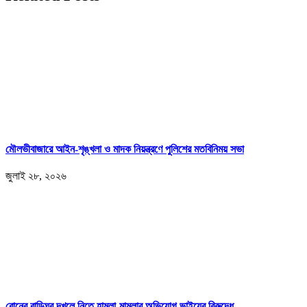
মৌলভীবাজারে আইন-শৃঙ্খলা ও মাদক নিয়ন্ত্রণে পুলিশের মতবিনিময় সভা
জুলাই ২৮, ২০২৬
বোনের বাড়িঘর দখলে নিতে হামলা-মামলার অভিযোগ ভাইয়ের বিরুদ্ধে