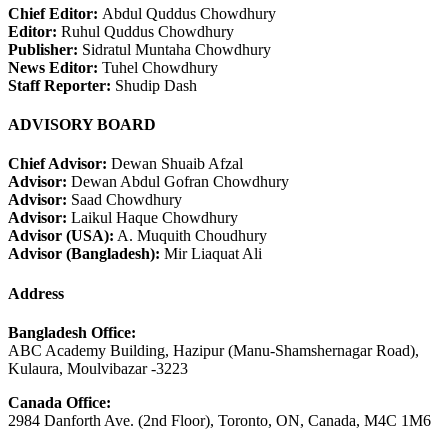
Chief Editor:
Abdul Quddus Chowdhury
Editor:
Ruhul Quddus Chowdhury
Publisher:
Sidratul Muntaha Chowdhury
News Editor:
Tuhel Chowdhury
Staff Reporter:
Shudip Dash
ADVISORY BOARD
Chief Advisor:
Dewan Shuaib Afzal
Advisor:
Dewan Abdul Gofran Chowdhury
Advisor:
Saad Chowdhury
Advisor:
Laikul Haque Chowdhury
Advisor (USA):
A. Muquith Choudhury
Advisor (Bangladesh):
Mir Liaquat Ali
Address
Bangladesh Office:
ABC Academy Building, Hazipur (Manu-Shamshernagar Road),
Kulaura, Moulvibazar -3223
Canada Office:
2984 Danforth Ave. (2nd Floor), Toronto, ON, Canada, M4C 1M6