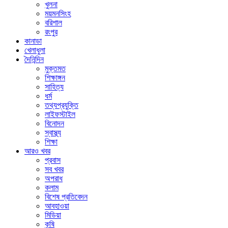
খুলনা
ময়মনসিংহ
বরিশাল
রংপুর
কানাডা
খেলাধুলা
দৈনিন্দিন
মুক্তমত
শিক্ষাঙ্গন
সাহিত্য
ধর্ম
তথ্যপ্রযুক্তি
লাইফস্টাইল
বিনোদন
স্বাস্থ্য
শিক্ষা
আরও খবর
প্রবাস
সব খবর
অপরাধ
কলাম
বিশেষ প্রতিবেদন
আবহাওয়া
মিডিয়া
কৃষি