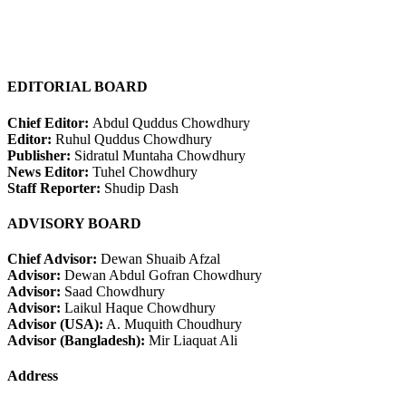
EDITORIAL BOARD
Chief Editor:
Abdul Quddus Chowdhury
Editor:
Ruhul Quddus Chowdhury
Publisher:
Sidratul Muntaha Chowdhury
News Editor:
Tuhel Chowdhury
Staff Reporter:
Shudip Dash
ADVISORY BOARD
Chief Advisor:
Dewan Shuaib Afzal
Advisor:
Dewan Abdul Gofran Chowdhury
Advisor:
Saad Chowdhury
Advisor:
Laikul Haque Chowdhury
Advisor (USA):
A. Muquith Choudhury
Advisor (Bangladesh):
Mir Liaquat Ali
Address