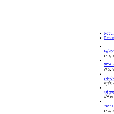
Popul
Recen
টরন্টো
মে ২, 
ইউপি স
মে ১, 
মৌলভীব
জুলাই 
পূর্ব ল
এপ্রিল
শমশেরনগ
মে ১, 