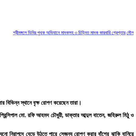
শ্রীমঙ্গলে ডিবির পৃথক অভিযানে মাদকসহ ৩ চিহ্নিত মাদক কারবারি গ্রেপ্তার
মৌলভীবাজারে
ার বিভিন্ন স্থানে বৃক্ষ রোপণ করেছেন তারা।
প্রিন্সিপাল মো. রফি আহমদ চৌধুরী, ডাক্তার আব্দুল বাতেন, জহিরুল মিঠু ও
ো যেনো নিরাপদে বেড়ে উঠতে পারে সেজন্য রোপণ করার বাঁশের ঝাকি বানিয়ে