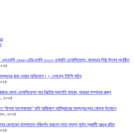
ar
t
তে এসএসসি ১৯৯৮-এইচএসসি ২০০০ এলামনি এসোসিয়েশন, কানাডার পিঠা উৎসব অনুষ্ঠিত
২০২৫
দস্যদের বাধা দেয়ার অভিযোগ।। নেপথ্যে ইউপি সচিব
২০২৫
াজার জেলা এসোসিয়েশন অব টরন্টোর সভাপতি মাহবুব, সাধারন সম্পাদক রুহুল
৮, ২০২৫
ন্ডনে “উপমা ভালোবাসার” কবি আজিজুল আম্বিয়ারের কাব্যগ্রন্থের মোড়ক উন্মোচন
 ৩০, ২০২৫
র জেনারেল হাসপাতাল পরিদর্শন করলেন দাতা সদস্য বৃটেন প্রবাসী আব্দুর রহিম
২০২৫