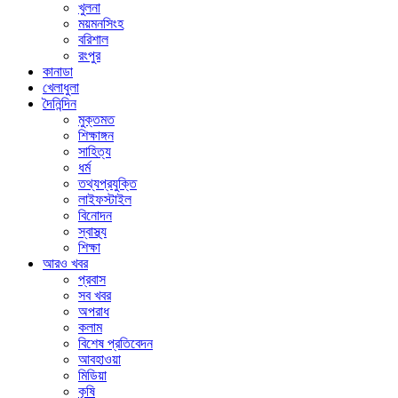
খুলনা
ময়মনসিংহ
বরিশাল
রংপুর
কানাডা
খেলাধুলা
দৈনিন্দিন
মুক্তমত
শিক্ষাঙ্গন
সাহিত্য
ধর্ম
তথ্যপ্রযুক্তি
লাইফস্টাইল
বিনোদন
স্বাস্থ্য
শিক্ষা
আরও খবর
প্রবাস
সব খবর
অপরাধ
কলাম
বিশেষ প্রতিবেদন
আবহাওয়া
মিডিয়া
কৃষি