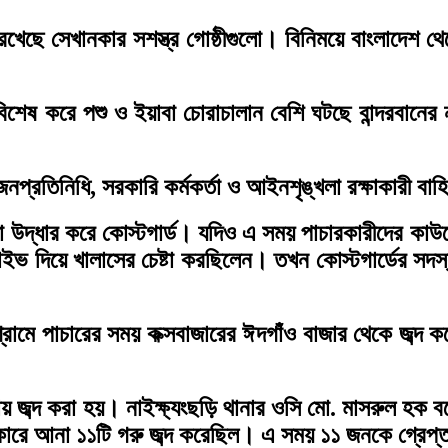
েখেছে সেখানকার সশস্ত্র গোষ্ঠীগুলো। বিনিময়ে বাংলাদেশ থে
শেষ করে পশু ও ইয়াবা চোরাচালান বেশি ঘটছে বান্দরবানের ন
নপ্রতিনিধি, সরকারি কর্মকর্তা ও আইনশৃঙ্খলা রক্ষাকারী বাহ
উদ্ধার করে কোস্টগার্ড। যদিও এ সময় পাচারকারীদের কাউকে 
ইভ দিয়ে খালাসের চেষ্টা করছিলেন। তখন কোস্টগার্ডের সদস্য
্রামে পাচারের সময় কক্সবাজারের ঈদগাঁও বাজার থেকে জব্
ায় জব্দ করা হয়। নাইক্ষ্যংছড়ি থানার ওসি মো. মাসরুল হক 
র কারে আনা ১১টি গরু জব্দ করেছিল। এ সময় ১১ জনকে গ্রেপ