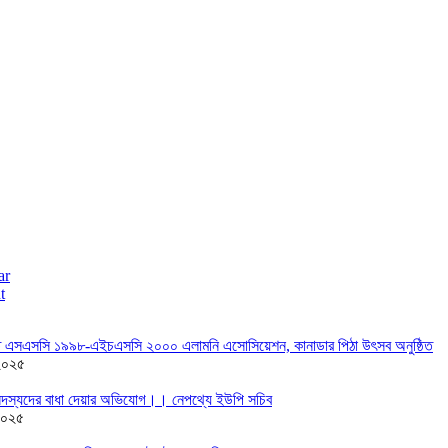
ar
t
তে এসএসসি ১৯৯৮-এইচএসসি ২০০০ এলামনি এসোসিয়েশন, কানাডার পিঠা উৎসব অনুষ্ঠিত
২০২৫
দস্যদের বাধা দেয়ার অভিযোগ।। নেপথ্যে ইউপি সচিব
২০২৫