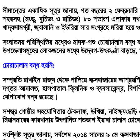
সীমান্তের একাধিক সূত্র জানায়, গত বছরের ২ ফেব্রুয়ারি
শহরসহ (মংডু, বুচিডং ও রাচিডং) ৮০ শতাংশ এলাকার দখ
খাদ্যসামগ্রী, জ্বালানি ও ইউরিয়া সার সংগ্রহে মরিয়া হয়ে ওঠ
সংঘাতময় পরিস্থিতির মধ্যেও মাদক-পশু চোরাচালান বন্ধ 
উপজেলাসমূহের লোকজনের মধ্যে উদ্বেগ-উৎকণ্ঠা বাড়ছে, অ
চোরাচালান বন্ধ হয়নি:
সম্প্রতি রাখাইন রাজ্য থেকে পালিয়ে কক্সবাজারের আশ্রয়শ
দপ্তর-আদালত, হাসপাতাল-ক্লিনিক ও ব্যবসাকেন্দ্র, বিপ
যোগাযোগ বন্ধ রয়েছে।
সশস্ত্র গোষ্ঠীর সহযোগিতায় টেকনাফ, উখিয়া, নাইক্ষ্যংছড়
মিয়ানমারের কারখানায় উৎপাদিত শতভাগ ইয়াবা চালান ঢোক
সংশ্লিষ্ট সূত্র জানায়, সর্বশেষ ২০১৪ সালের ৯ মে কক্সবাজ