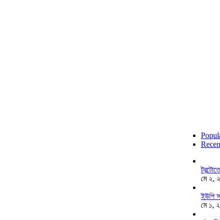
Popul
Recen
টরন্টো
মে ২, 
ইউপি স
মে ১, 