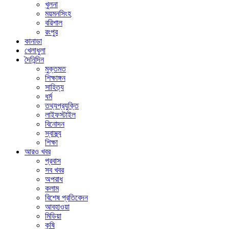
খুলনা
ময়মনসিংহ
বরিশাল
রংপুর
কানাডা
খেলাধুলা
দৈনিন্দিন
মুক্তমত
শিক্ষাঙ্গন
সাহিত্য
ধর্ম
তথ্যপ্রযুক্তি
লাইফস্টাইল
বিনোদন
স্বাস্থ্য
শিক্ষা
আরও খবর
প্রবাস
সব খবর
অপরাধ
কলাম
বিশেষ প্রতিবেদন
আবহাওয়া
মিডিয়া
কৃষি