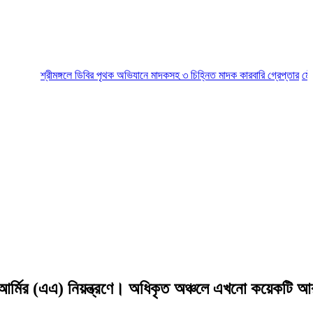
শ্রীমঙ্গলে ডিবির পৃথক অভিযানে মাদকসহ ৩ চিহ্নিত মাদক কারবারি গ্রেপ্তার
মৌলভীবাজার
্মির (এএ) নিয়ন্ত্রণে। অধিকৃত অঞ্চলে এখনো কয়েকটি আরাকা