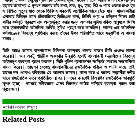
স্হানীয় চিকিৎসা কেন্দ্রে প্রাথমিক চিকিৎসা গ্রহণ করেন। তিনি আরও জানান ২৯ এপ্রিল
হত্যার উদ্দেশ্যে এ নৃশংস হামলায় তাঁর মাথা, নাক, মুখ, হাত, পিঠ ও পায়ে গুরতর জখম হয়
ও নিশ্চিত মৃত্যুর হাত থেকে তিনিসহ সকলেই অলৌকিক ভাবে বেঁচে যান। হামলাকারীরা
এলাকায় বিভিন্ন ভাবে চাঁদাবাজিসহ ভিজিএফ কার্ড, টিসিবি পণ্য ও চল্লিশ দিনের মাটি
কাটার কর্মসূচি প্রকল্পে নাম অন্তর্ভুক্ত করার জন্য এলাকার সুবিধা বঞ্চিত মানুষকে জিম্মি
করে হামলাকারীরা অনৈতিক অর্থিক সুবিধা গ্রহণ করে আসছিল। তাদের এই অনৈতিক
কর্মকাণ্ডের বিরুদ্ধে প্রতিবাদ করায় তাঁদের উপর পরিকল্পিত ভাবে সন্ত্রাসীরা এ হামলা
চালায়।
তিনি আরও জানান হাসপাতালে চিকিৎসা অবস্থায় থাকার কারণে তিনি এখনও মামলা
করেননি। আর একটু শারিরীক অবস্থার উন্নতি হলেই হামলাকারী সন্ত্রাসীদের বিরুদ্ধে
আইনানুগ ব্যবস্থা গ্রহণ করবেন। তিনি পুলিশ প্রশাসনসহ সংশ্লিষ্ট সকলের সহযোগিতা
কামনা করেন। তাছাড়া যেহেতু হামলাকারীদের রাজনৈতিক পরিচয় ও পদবি আছে তাই
তাদের দল থেকেও বহিষ্কার এর আহবান জানান। যাতে করে এ ধরনের সন্ত্রাসীরা দলীয়
ভাবে রাজনৈতিক ভাবে প্রতিষ্ঠিত না হয়। এদের কারণেই বিএনপির রাজনৈতিক ভাবমূর্তি
ক্ষুণ্ন হচ্ছে। কাজেই দলীয়ভাবে এদের বিরুদ্ধে কঠোর শাস্তির ব্যবস্থা গ্রহণ করা
প্রয়োজন।
আপনার মতামত লিখুন :
Related Posts