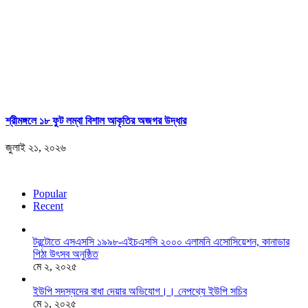
শ্রীমঙ্গলে ১৮ ফুট লম্বা বিশাল আকৃতির অজগর উদ্ধার
জুলাই ২১, ২০২৬
Popular
Recent
টরন্টোতে এসএসসি ১৯৯৮-এইচএসসি ২০০০ এলামনি এসোসিয়েশন, কানাডার
পিঠা উৎসব অনুষ্ঠিত
মে ২, ২০২৫
ইউপি সদস্যদের বাধা দেয়ার অভিযোগ।। নেপথ্যে ইউপি সচিব
মে ১, ২০২৫