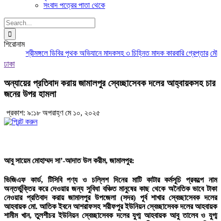
সংবাদ পত্রের পাতা থেকে
Search
for:
শিরোনাম
শ্রীমঙ্গলে ডিবির পৃথক অভিযানে মাদকসহ ৩ চিহ্নিত মাদক কারবারি গ্রেপ্তার
মৌলভীব
ঢাকা
অন্যায়ের প্রতিবাদ করায় জামালপুর স্বেচ্ছাসেবক দলের আহ্বায়কসহ চার
জনের উপর হামলা
প্রকাশ: ৯:১৮ অপরাহ্ণ মে ১০, ২০২৫
আবু সায়েম মোহাম্মদ সা’-আদাত উল করীম, জামালপুর:
ভিজিএফ কার্ড, টিসিবি পণ্য ও চল্লিশ দিনের মাটি কাটার কর্মসূচি প্রকল্পে নাম
অন্তর্ভুক্তির করে দেওয়ার জন্য সুবিধা বঞ্চিত মানুষের কাছ থেকে অনৈতিক ভাবে টাকা
নেওয়ার প্রতিবাদ করায় জামালপুর উপজেলা (সদর) পূর্ব শাখার স্বেচ্ছাসেবক দলের
আহবায়ক মো. আতিক ইবনে আশরাফসহ শরীফপুর ইউনিয়ন স্বেচ্ছাসেবক দলের আহবায়ক
শামীম খান
,
তুলশীচর ইউনিয়ন স্বেচ্ছাসেবক দলের যুগ্ম আহবায়ক আবু তালেব ও যুগ্ম