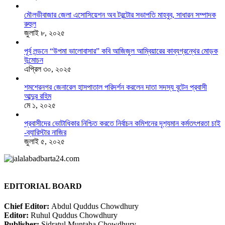
মৌলভীবাজার জেলা এসোসিয়েশন অব টরন্টোর সভাপতি মাহবুব, সাধারন সম্পাদক
রুহুল
জুলাই ৮, ২০২৫
পূর্ব লন্ডনে “উপমা ভালোবাসার” কবি আজিজুল আম্বিয়ারের কাব্যগ্রন্থের মোড়ক
উন্মোচন
এপ্রিল ৩০, ২০২৫
শমশেরনগর জেনারেল হাসপাতাল পরিদর্শন করলেন দাতা সদস্য বৃটেন প্রবাসী
আব্দুর রহিম
মে ১, ২০২৫
প্রবাসীদের ভোটাধিকার নিশ্চিত করতে নির্বাচন কমিশনের দৃশ‍্যমান কর্মতৎপরতা চাই
-ব্যারিস্টার নাজির
জুলাই ৫, ২০২৫
EDITORIAL BOARD
Chief Editor:
Abdul Quddus Chowdhury
Editor:
Ruhul Quddus Chowdhury
Publisher:
Sidratul Muntaha Chowdhury