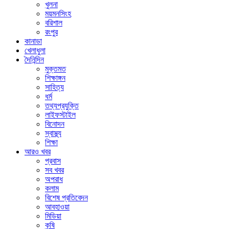
খুলনা
ময়মনসিংহ
বরিশাল
রংপুর
কানাডা
খেলাধুলা
দৈনিন্দিন
মুক্তমত
শিক্ষাঙ্গন
সাহিত্য
ধর্ম
তথ্যপ্রযুক্তি
লাইফস্টাইল
বিনোদন
স্বাস্থ্য
শিক্ষা
আরও খবর
প্রবাস
সব খবর
অপরাধ
কলাম
বিশেষ প্রতিবেদন
আবহাওয়া
মিডিয়া
কৃষি