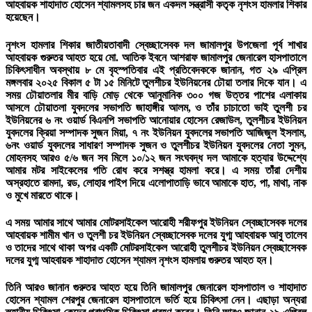
আহবায়ক শাহাদাত হোসেন শ্যামলসহ চার জন একদল সন্ত্রাসী কতৃক নৃশংস হামলার শিকার
হয়েছেন।
নৃশংস হামলার শিকার জাতীয়তাবাদী স্বেচ্ছাসেবক দল জামালপুর উপজেলা পূর্ব শাখার
আহবায়ক গুরুতর আহত হয়ে মো. আতিক ইবনে আশরাফ জামালপুর জেনারেল হাসপাতালে
চিকিৎসাধীন অবস্থায় ৮ মে বৃহস্পতিবার এই প্রতিবেদককে জানান, গত ২৯ এপ্রিল
মঙ্গলবার ২০২৫ বিকাল ৫ টা ১৫ মিনিটে তুলশীচর ইউনিয়নের ঢৌয়া তলার দিকে যান। এ
সময় ঢৌয়াতলার মীর বাড়ি মোড় থেকে আনুমানিক ৩০০ গজ উত্তর পাশের এলাকায়
আসলে ঢৌয়াতলা যুবদলের সভাপতি জাহাঙ্গীর আলম, ও তাঁর চাচাতো ভাই তুলশী চর
ইউনিয়নের ৬ নং ওয়ার্ড বিএনপি সভাপতি আনোয়ার হোসেন রেজাউল, তুলশীচর ইউনিয়ন
যুবদলের ক্রিয়া সম্পাদক সুজন মিয়া, ৭ নং ইউনিয়ন যুবদলের সভাপতি আজিজুল ইসলাম,
৬নং ওয়ার্ড যুবদলের সাধারণ সম্পাদক সুজন ও তুলশীচর ইউনিয়ন যুবদলের নেতা সুমন,
মোহনসহ আরও ৫/৬ জন সব মিলে ১০/১২ জন সংঘবদ্ধ দল আমাকে হত্যার উদ্দেশ্যে
আমার মটর সাইকেলের গতি রোধ করে সশস্ত্র হামলা করে। এ সময় তাঁরা দেশীয়
অস্রহাতে রামদা, রড, লোহার পাইপ দিয়ে এলোপাতাড়ি ভাবে আমাকে হাত, পা, মাথা, নাক
ও মুখে মারতে থাকে।
এ সময় আমার সাথে আমার মোটরসাইকেল আরোহী শরীফপুর ইউনিয়ন স্বেচ্ছাসেবক দলের
আহবায়ক শামীম খান ও তুলশী চর ইউনিয়ন স্বেচ্ছাসেবক দলের যুগ্ম আহবায়ক আবু তালেব
ও তাদের সাথে থাকা অপর একটি মোটরসাইকেল আরোহী তুলশীচর ইউনিয়ন স্বেচ্ছাসেবক
দলের যুগ্ম আহবায়ক
শাহাদাত হোসেন শ্যামল নৃশংস হামলায় গুরুতর আহত হন।
তিনি আরও জানান গুরুতর আহত হয়ে তিনি জামালপুর জেনারেল হাসপাতাল ও শাহাদাত
হোসেন শ্যামল শেরপুর জেনারেল হাসপাতালে ভর্তি হয়ে চিকিৎসা নেন। এছাড়া অন্যরা