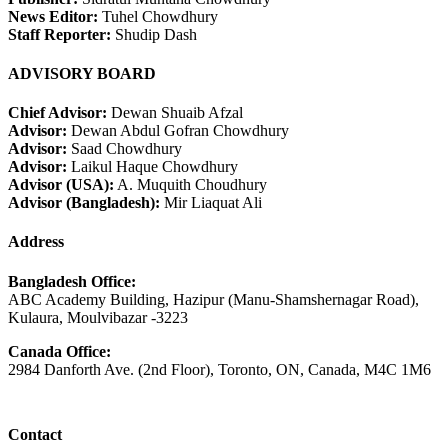
News Editor:
Tuhel Chowdhury
Staff Reporter:
Shudip Dash
ADVISORY BOARD
Chief Advisor:
Dewan Shuaib Afzal
Advisor:
Dewan Abdul Gofran Chowdhury
Advisor:
Saad Chowdhury
Advisor:
Laikul Haque Chowdhury
Advisor (USA):
A. Muquith Choudhury
Advisor (Bangladesh):
Mir Liaquat Ali
Address
Bangladesh Office:
ABC Academy Building, Hazipur (Manu-Shamshernagar Road),
Kulaura, Moulvibazar -3223
Canada Office:
2984 Danforth Ave. (2nd Floor), Toronto, ON, Canada, M4C 1M6
Contact