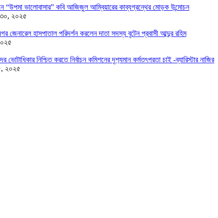
ন্ডনে “উপমা ভালোবাসার” কবি আজিজুল আম্বিয়ারের কাব্যগ্রন্থের মোড়ক উন্মোচন
 ৩০, ২০২৫
র জেনারেল হাসপাতাল পরিদর্শন করলেন দাতা সদস্য বৃটেন প্রবাসী আব্দুর রহিম
২০২৫
দের ভোটাধিকার নিশ্চিত করতে নির্বাচন কমিশনের দৃশ‍্যমান কর্মতৎপরতা চাই -ব্যারিস্টার নাজির
৫, ২০২৫