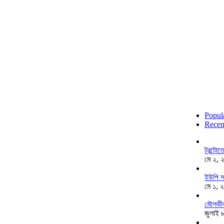
Popul
Recen
টরন্টো
মে ২, 
ইউপি স
মে ১, 
মৌলভীব
জুলাই 