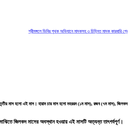
শ্রীমঙ্গলে ডিবির পৃথক অভিযানে মাদকসহ ৩ চিহ্নিত মাদক কারবারি গ্রেপ্তার
ম
 তৃতীয় মাস হলো এই মাস। হারাম চার মাস হলো মহররম (১ম মাস), রজব (৭ম মাস), জিলকদ
ঝিতে জিলকদ মাসের অবস্থান হওয়ায় এই মাসটি অত্যন্ত তাৎপর্যপূর্ণ।