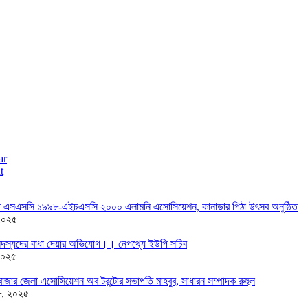
ar
t
তে এসএসসি ১৯৯৮-এইচএসসি ২০০০ এলামনি এসোসিয়েশন, কানাডার পিঠা উৎসব অনুষ্ঠিত
২০২৫
দস্যদের বাধা দেয়ার অভিযোগ।। নেপথ্যে ইউপি সচিব
২০২৫
াজার জেলা এসোসিয়েশন অব টরন্টোর সভাপতি মাহবুব, সাধারন সম্পাদক রুহুল
৮, ২০২৫