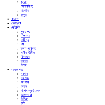
খুলনা
ময়মনসিংহ
বরিশাল
রংপুর
কানাডা
খেলাধুলা
দৈনিন্দিন
মুক্তমত
শিক্ষাঙ্গন
সাহিত্য
ধর্ম
তথ্যপ্রযুক্তি
লাইফস্টাইল
বিনোদন
স্বাস্থ্য
শিক্ষা
আরও খবর
প্রবাস
সব খবর
অপরাধ
কলাম
বিশেষ প্রতিবেদন
আবহাওয়া
মিডিয়া
কৃষি