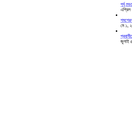
পূর্ব ল
এপ্রিল
শমশেরনগ
মে ১, 
প্রবাসী
জুলাই 