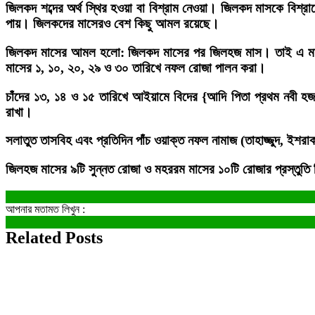
জিলকদ শব্দের অর্থ স্থির হওয়া বা বিশ্রাম নেওয়া। জিলকদ মাসকে বিশ্
পায়। জিলকদের মাসেরও বেশ কিছু আমল রয়েছে।
জিলকদ মাসের আমল হলো: জিলকদ মাসের পর জিলহজ মাস। তাই এ মাসে
মাসের ১, ১০, ২০, ২৯ ও ৩০ তারিখে নফল রোজা পালন করা।
চাঁদের ১৩, ১৪ ও ১৫ তারিখে আইয়ামে বিদের {আদি পিতা প্রথম নবী হজ
রাখা।
সলাতুত তাসবিহ এবং প্রতিদিন পাঁচ ওয়াক্ত নফল নামাজ (তাহাজ্জুদ, ই
জিলহজ মাসের ৯টি সুন্নত রোজা ও মহররম মাসের ১০টি রোজার প্রস্তুত
আপনার মতামত লিখুন :
Related Posts