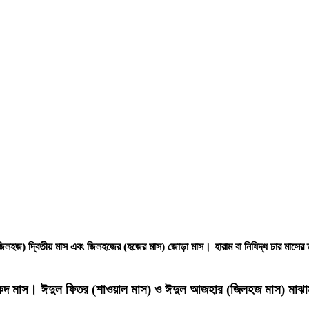
লহজ) দ্বিতীয় মাস এবং জিলহজের (হজের মাস) জোড়া মাস। হারাম বা নিষিদ্ধ চার মাসের
িলকদ মাস। ঈদুল ফিতর (শাওয়াল মাস) ও ঈদুল আজহার (জিলহজ মাস) মাঝামা