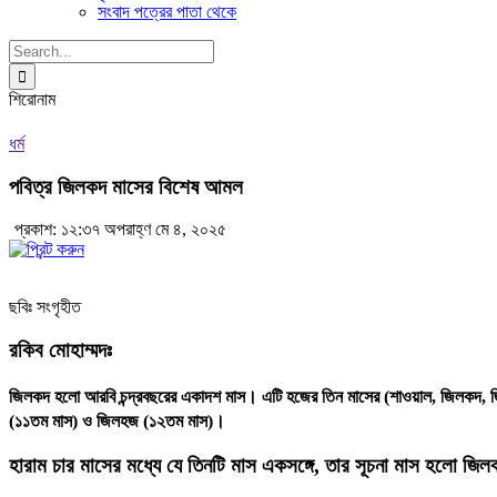
সংবাদ পত্রের পাতা থেকে
Search
for:
শিরোনাম
ধর্ম
পবিত্র জিলকদ মাসের বিশেষ আমল
প্রকাশ: ১২:৩৭ অপরাহ্ণ মে ৪, ২০২৫
ছবিঃ সংগৃহীত
রকিব মোহাম্মদঃ
জিলকদ হলো আরবি চন্দ্রবছরের একাদশ মাস। এটি হজের তিন মাসের (শাওয়াল, জিলকদ, জি
(১১তম মাস) ও জিলহজ (১২তম মাস)।
হারাম চার মাসের মধ্যে যে তিনটি মাস একসঙ্গে, তার সূচনা মাস হলো জ