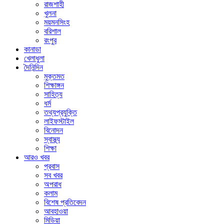
রাজশাহী
খুলনা
ময়মনসিংহ
বরিশাল
রংপুর
কানাডা
খেলাধুলা
দৈনিন্দিন
মুক্তমত
শিক্ষাঙ্গন
সাহিত্য
ধর্ম
তথ্যপ্রযুক্তি
লাইফস্টাইল
বিনোদন
স্বাস্থ্য
শিক্ষা
আরও খবর
প্রবাস
সব খবর
অপরাধ
কলাম
বিশেষ প্রতিবেদন
আবহাওয়া
মিডিয়া