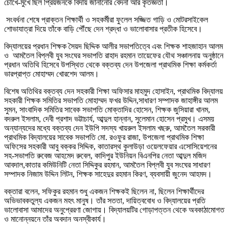
চোখে-মুখে ছিল প্রিয়জনকে বিদায় জানানোর বেদনা আর কৃতজ্ঞতা।
সংবর্ধনা শেষে প্রাক্তন শিক্ষার্থী ও সহকর্মীরা ফুলেল সজ্জিত গাড়ি ও মোটরসাইকেল
শোভাযাত্রা দিয়ে তাঁকে বাড়ি পৌঁছে দেন শ্রদ্ধা ও ভালোবাসার প্রতীক হিসেবে।
বিদ্যালয়ের প্রধান শিক্ষক সৈয়দ ছিদ্দিক আলীর সভাপতিত্বে এবং শিক্ষক শাহজাহান আলম
ও আমতৈল বিপ্লবী যুব সংঘের সভাপতি রাহাদ রহমান তায়েফের যৌথ সঞ্চালনায় অনুষ্ঠানে
প্রধান অতিথি হিসেবে উপস্থিত থেকে বক্তব্য দেন উপজেলা প্রাথমিক শিক্ষা কর্মকর্তা
ভারপ্রাপ্ত মোহাম্মদ খোরশেদ আলম।
বিশেষ অতিথির বক্তব্য দেন সহকারী শিক্ষা অফিসার মাহমুদ হোসাইন, প্রাথমিক বিদ্যালয়
সহকারী শিক্ষক সমিতির সভাপতি মোহাম্মদ ফখর উদ্দিন,সাধারণ সম্পাদক জাহাঙ্গীর আলম
সুমন, সাংবাদিক সমিতির সাবেক সভাপতি মোক্তাদির হোসেন, শিক্ষক জুসিয়ারা খানম,
বদরুল ইসলাম, দেবী প্রশাদ ভট্টাচার্য, আব্দুল হান্নান, সুলেমান হোসেন প্রমুখ। এসময়
অন্যান্যদের মধ্যে বক্তব্য দেন ইউপি সদস্য খায়রুল ইসলাম খছরু, আমতৈল সরকারী
প্রাথমিক বিদ্যালয়ের সাবেক সভাপতি মো. রওফুর রাজা, উপজেলা প্রাথমিক শিক্ষা
অফিসের সহকারী আবু বক্কর সিদ্দিক, কাতারস্থ কুলাউড়া ওয়েলফেয়ার এসোসিয়েশনের
সহ-সভাপতি রুবেজ আহমেদ রুবেল, কাদিপুর ইউনিয়ন বিএনপির নেতা আব্দুল মজিদ
আবদাল,কাতার কমিউনিটি নেতা সিদ্দিকুর রহমান, আমতৈল বিপ্লবী যুব সংঘের সাধারণ
সম্পাদক নিজাম উদ্দিন লিটন, শিক্ষক সাহেদুর রহমান কিরণ, ব্যবসায়ী জুনেদ আহমদ।
বক্তারা বলেন, সফিকুর রহমান শুধু একজন শিক্ষকই ছিলেন না, ছিলেন শিক্ষার্থীদের
অভিভাবকতুল্য একজন মহৎ মানুষ। তাঁর সততা, দায়িত্ববোধ ও বিদ্যালয়ের প্রতি
ভালোবাসা আমাদের অনুপ্রেরণা জোগায়। বিদ্যালয়টির গোড়াপত্তন থেকে অবকাঠামোগত
ও মানোন্নয়নে তাঁর অবদান অনস্বীকার্য।