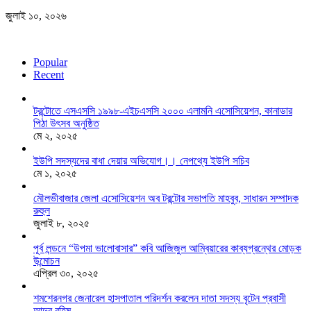
জুলাই ১০, ২০২৬
Popular
Recent
টরন্টোতে এসএসসি ১৯৯৮-এইচএসসি ২০০০ এলামনি এসোসিয়েশন, কানাডার
পিঠা উৎসব অনুষ্ঠিত
মে ২, ২০২৫
ইউপি সদস্যদের বাধা দেয়ার অভিযোগ।। নেপথ্যে ইউপি সচিব
মে ১, ২০২৫
মৌলভীবাজার জেলা এসোসিয়েশন অব টরন্টোর সভাপতি মাহবুব, সাধারন সম্পাদক
রুহুল
জুলাই ৮, ২০২৫
পূর্ব লন্ডনে “উপমা ভালোবাসার” কবি আজিজুল আম্বিয়ারের কাব্যগ্রন্থের মোড়ক
উন্মোচন
এপ্রিল ৩০, ২০২৫
শমশেরনগর জেনারেল হাসপাতাল পরিদর্শন করলেন দাতা সদস্য বৃটেন প্রবাসী
আব্দুর রহিম