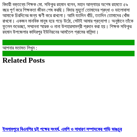
বিদায়ী বক্তব্যে শিক্ষক মো. সফিকুর রহমান বলেন, মহান আল্লাহর অশেষ রহমতে ৫৯
বছর পূর্ণ করে শিক্ষকতা জীবন শেষ করছি। বিদায় মুহূর্তে তোমাদের শ্রদ্ধা ও ভালোবাসা
আমাকে চিরদিনের জন্য ঋণী করে রাখলো। আমি যতদিন বাঁচি, ততদিন তোমাদের খোঁজ
রাখবো। একজন মানবিক মানুষ হয়ে গড়ে উঠো, সেটাই আমার প্রত্যাশা। অনুষ্ঠানে তাঁকে
ফুলেল শুভেচ্ছা, সম্মাননা স্মারক ও নানা উপহারসামগ্রী প্রদান করা হয়। শিক্ষক সফিকুর
রহমান উপজেলার কাদিরপুর ইউনিয়নের আমতৈল গ্রামের বাসিন্দা।
আপনার মতামত লিখুন :
Related Posts
ইসলামপুরে বিএনপির দুই পক্ষের সংঘর্ষ, এমপি ও সাধারণ সম্পাদকের গাড়ি ভাঙচুর