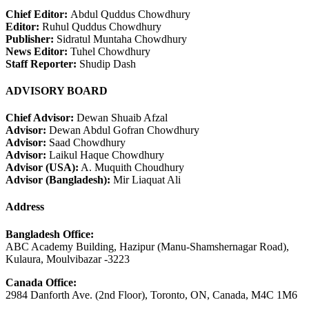
Chief Editor:
Abdul Quddus Chowdhury
Editor:
Ruhul Quddus Chowdhury
Publisher:
Sidratul Muntaha Chowdhury
News Editor:
Tuhel Chowdhury
Staff Reporter:
Shudip Dash
ADVISORY BOARD
Chief Advisor:
Dewan Shuaib Afzal
Advisor:
Dewan Abdul Gofran Chowdhury
Advisor:
Saad Chowdhury
Advisor:
Laikul Haque Chowdhury
Advisor (USA):
A. Muquith Choudhury
Advisor (Bangladesh):
Mir Liaquat Ali
Address
Bangladesh Office:
ABC Academy Building, Hazipur (Manu-Shamshernagar Road),
Kulaura, Moulvibazar -3223
Canada Office:
2984 Danforth Ave. (2nd Floor), Toronto, ON, Canada, M4C 1M6