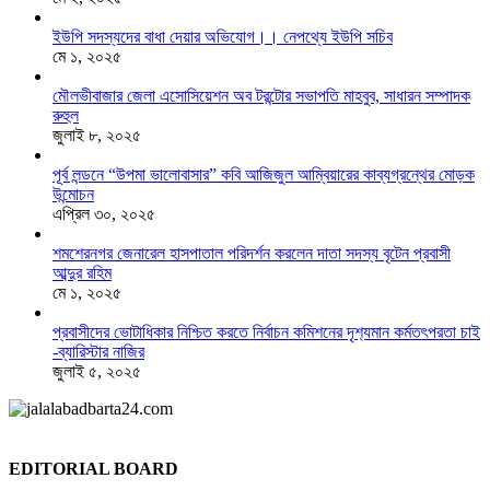
ইউপি সদস্যদের বাধা দেয়ার অভিযোগ।। নেপথ্যে ইউপি সচিব
মে ১, ২০২৫
মৌলভীবাজার জেলা এসোসিয়েশন অব টরন্টোর সভাপতি মাহবুব, সাধারন সম্পাদক
রুহুল
জুলাই ৮, ২০২৫
পূর্ব লন্ডনে “উপমা ভালোবাসার” কবি আজিজুল আম্বিয়ারের কাব্যগ্রন্থের মোড়ক
উন্মোচন
এপ্রিল ৩০, ২০২৫
শমশেরনগর জেনারেল হাসপাতাল পরিদর্শন করলেন দাতা সদস্য বৃটেন প্রবাসী
আব্দুর রহিম
মে ১, ২০২৫
প্রবাসীদের ভোটাধিকার নিশ্চিত করতে নির্বাচন কমিশনের দৃশ‍্যমান কর্মতৎপরতা চাই
-ব্যারিস্টার নাজির
জুলাই ৫, ২০২৫
EDITORIAL BOARD