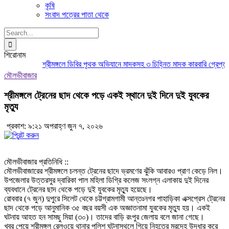
কৃষি
সংবাদ পত্রের পাতা থেকে
Search
for:
শিরোনাম
শ্রীমঙ্গলে ডিবির পৃথক অভিযানে মাদকসহ ৩ চিহ্নিত মাদক কারবারি গ্রেপ্তার
মৌলভীবাজার
শ্রীমঙ্গলে ট্রেনের ছাদ থেকে পড়ে একই স্থানে দুই দিনে দুই যুবকের
মৃত্যু
প্রকাশ: ৯:২১ অপরাহ্ণ জুন ৭, ২০২৬
মৌলভীবাজার প্রতিনিধি ::
মৌলভীবাজারের শ্রীমঙ্গলে চলন্ত ট্রেনের ছাদে ভ্রমণের ঝুঁকি আবারও প্রাণ কেড়ে নিল।
উপজেলার উত্তরসুর দ্বারিকা পাল মহিলা ডিগ্রি কলেজ সংলগ্ন এলাকায় দুই দিনের
ব্যবধানে ট্রেনের ছাদ থেকে পড়ে দুই যুবকের মৃত্যু হয়েছে।
রোববার (৭ জুন) দুপুরে সিলেট থেকে চট্টগ্রামগামী আন্তঃনগর পাহাড়িকা এক্সপ্রেস ট্রেনের
ছাদ থেকে পড়ে আনুমানিক ৩৫ বছর বয়সী এক অজ্ঞাতনামা যুবকের মৃত্যু হয়। একই
ঘটনায় আহত হন সামছু মিয়া (৩০)। তাদের বাড়ি রংপুর জেলায় বলে জানা গেছে।
খবর পেয়ে শ্রীমঙ্গল রেলওয়ে থানার পুলিশ ঘটনাস্থলে গিয়ে নিহতের মরদেহ উদ্ধার করে