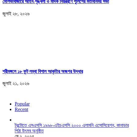
মৌলভীবাজারে আইন-শৃঙ্খলা ও মাদক নিয়ন্ত্রণে পুলিশের মতবিনিময় সভা
জুলাই ২৮, ২০২৬
শ্রীমঙ্গলে ১৮ ফুট লম্বা বিশাল আকৃতির অজগর উদ্ধার
জুলাই ২১, ২০২৬
Popular
Recent
টরন্টোতে এসএসসি ১৯৯৮-এইচএসসি ২০০০ এলামনি এসোসিয়েশন, কানাডার
পিঠা উৎসব অনুষ্ঠিত
মে ২, ২০২৫