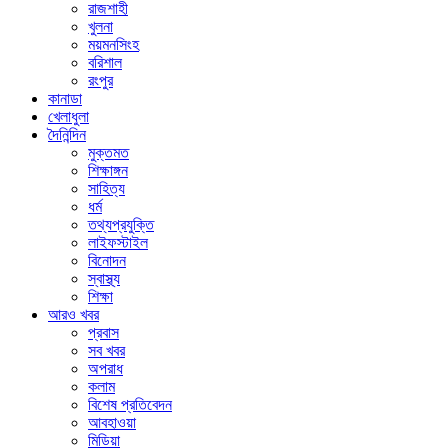
রাজশাহী
খুলনা
ময়মনসিংহ
বরিশাল
রংপুর
কানাডা
খেলাধুলা
দৈনিন্দিন
মুক্তমত
শিক্ষাঙ্গন
সাহিত্য
ধর্ম
তথ্যপ্রযুক্তি
লাইফস্টাইল
বিনোদন
স্বাস্থ্য
শিক্ষা
আরও খবর
প্রবাস
সব খবর
অপরাধ
কলাম
বিশেষ প্রতিবেদন
আবহাওয়া
মিডিয়া