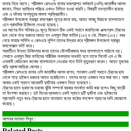
থানায় নিয়ে আসে। শ্রীমঙ্গল রেলওয়ে থানার ভারপ্রাপ্ত কর্মকর্তা (ওসি) জাহাঙ্গীর আলম
জানান, নিহত ব্যক্তির পরিচয় এখনও নিশ্চিত হওয়া যায়নি। বিষয়টি তদন্তাধীন রয়েছে
এবং এ ঘটনায় অপমৃত্যুর মামলা প্রক্রিয়াধীন।
শ্রীমঙ্গল উপজেলা স্বাস্থ্য কমপ্লেক্স সূত্রে জানা যায়, আহত সামছু মিয়াকে হাসপাতালে
এনে প্রাথমিক চিকিৎসা দেওয়া হয়েছে।
এর আগের দিন শনিবার (৬ জুন) বিকেলে ঠিক একই স্থানে জয়ন্তিকা এক্সপ্রেস ট্রেনের
ছাদ থেকে পড়ে গুরুতর আহত হন এনামুল মিয়া ফাহিম (২৫) ও মো. সিয়াম (১৮)। খবর
পেয়ে ফায়ার সার্ভিস ও রেলওয়ে পুলিশ তাদের উদ্ধার করে শ্রীমঙ্গল উপজেলা স্বাস্থ্য
কমপ্লেক্সে ভর্তি করে।
পরবর্তীতে উন্নত চিকিৎসার জন্য তাদের মৌলভীবাজার সদর হাসপাতালে পাঠানো হয়।
সেখানে এনামুল মিয়া ফাহিমের শারীরিক অবস্থার অবনতি হলে তাকে সিলেট এম এ জি
ওসমানী মেডিকেল কলেজ হাসপাতালে নেওয়ার পথে তিনি মৃত্যুবরণ করেন। আহত যুবকের
বাড়ি ব্রাহ্মণবাড়িয়া জেলায়।
শ্রীমঙ্গল রেলওয়ে থানার ওসি জাহাঙ্গীর আলম বলেন, গতকাল একই স্থানে ট্রেনের ছাদ
থেকে পড়ে দুইজন গুরুতর আহত হয়েছিলেন। তাদের মধ্যে একজন পরে মারা যান। আজ
আবার একই স্থানে আরেকটি দুর্ঘটনায় একজন নিহত হয়েছেন।
ট্রেনের ছাদে ভ্রমণের ভয়াবহ ঝুঁকি সম্পর্কে বারবার সতর্কতা জারি করা হলেও কিছু যাত্রী
তা উপেক্ষা করছেন। দুই দিনের ব্যবধানে একই স্থানে দুটি দুর্ঘটনা এবং দুইজনের
প্রাণহানি নতুন করে ট্রেনের ছাদে যাতায়াত বন্ধে কঠোর পদক্ষেপ গ্রহণের দাবি জোরালো
করেছে।
আপনার মতামত লিখুন :
Related Posts