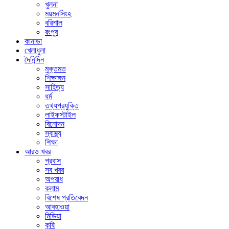
খুলনা
ময়মনসিংহ
বরিশাল
রংপুর
কানাডা
খেলাধুলা
দৈনিন্দিন
মুক্তমত
শিক্ষাঙ্গন
সাহিত্য
ধর্ম
তথ্যপ্রযুক্তি
লাইফস্টাইল
বিনোদন
স্বাস্থ্য
শিক্ষা
আরও খবর
প্রবাস
সব খবর
অপরাধ
কলাম
বিশেষ প্রতিবেদন
আবহাওয়া
মিডিয়া
কৃষি