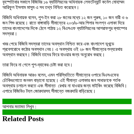
বৃহস্পতিবার সকালে বিজিবির ১৬ ব্যাটালিয়নের অধিনায়ক লেফটেন্যান্ট কর্নেল মোহাম্মদ
আরিফুল ইসলাম মাসুম এ সব তথ্য নিশ্চিত করেছেন।
বিজিবি অধিনায়ক বলেন, পুশ-ইন করা ২৮ জনের মধ্যে ১২ জন পুরুষ, ১০ জন নারী ও ৬
জন শিশু রয়েছে। রাতে বাঙ্গাবাড়ি সীমান্তের ২০৩/৬-আর পিলার সংলগ্ন এলাকা দিয়ে
তাদের বাংলাদেশের দিকে ঠেলে পাঠায় ১২ বিএসএফ ব্যাটালিয়নের আশরাফপুর ক্যাম্পের
সদস্যরা।
খবর পেয়ে বিজিবি সদস্যরা তাদের অবস্থান নিশ্চিত করে এবং বাংলাদেশ ভূখন্ডে
প্রবেশরোধে কঠোর অবস্থান নেয়। এ অবস্থায় ওই ২৮ জন সীমান্তের শুন্যরেখায়
অবস্থান করছেন। বিজিবি তাদের ফিরে যাওয়ার জন্য অনুরোধ করছে।
তারা ফিরে না গেলে পুশ-ব্যাকের চেষ্টা করা হবে।
বিজিবি অধিনায়ক আরও বলেন, এমন পরিস্থিতিতে সীমান্তের ওপারে বিএসএফের
চৌকিগুলোতে জনবল বাড়ানো হয়েছে। এই সীমান্ত এলাকার জন সাধারণকে শর্তক
অবস্থায় চলাচল করতে এবং সীমান্ত রেখায় না যাওয়ার জন্য মাইকিং করেছে বিজিবি।
এপারে বিজিবিও টহল জোরদারসহ সীমান্তে নজরদারি বাড়িয়েছে।
আপনার মতামত লিখুন :
Related Posts