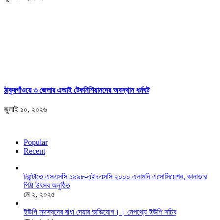
ঠাকুরগাঁওয়ে ৩ জেলার এআই টেকনিশিয়ানদের অবস্থান ধর্মঘট
জুলাই ১০, ২০২৬
Popular
Recent
টরন্টোতে এসএসসি ১৯৯৮-এইচএসসি ২০০০ এলামনি এসোসিয়েশন, কানাডার
পিঠা উৎসব অনুষ্ঠিত
মে ২, ২০২৫
ইউপি সদস্যদের বাধা দেয়ার অভিযোগ।। নেপথ্যে ইউপি সচিব