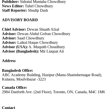
Publisher:
Sidratul Muntaha Chowdhury
News Editor:
Tuhel Chowdhury
Staff Reporter:
Shudip Dash
ADVISORY BOARD
Chief Advisor:
Dewan Shuaib Afzal
Advisor:
Dewan Abdul Gofran Chowdhury
Advisor:
Saad Chowdhury
Advisor:
Laikul Haque Chowdhury
Advisor (USA):
A. Muquith Choudhury
Advisor (Bangladesh):
Mir Liaquat Ali
Address
Bangladesh Office:
ABC Academy Building, Hazipur (Manu-Shamshernagar Road),
Kulaura, Moulvibazar -3223
Canada Office:
2984 Danforth Ave. (2nd Floor), Toronto, ON, Canada, M4C 1M6
Contact