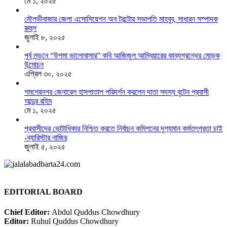
মে ১, ২০২৫
মৌলভীবাজার জেলা এসোসিয়েশন অব টরন্টোর সভাপতি মাহবুব, সাধারন সম্পাদক
রুহুল
জুলাই ৮, ২০২৫
পূর্ব লন্ডনে “উপমা ভালোবাসার” কবি আজিজুল আম্বিয়ারের কাব্যগ্রন্থের মোড়ক
উন্মোচন
এপ্রিল ৩০, ২০২৫
শমশেরনগর জেনারেল হাসপাতাল পরিদর্শন করলেন দাতা সদস্য বৃটেন প্রবাসী
আব্দুর রহিম
মে ১, ২০২৫
প্রবাসীদের ভোটাধিকার নিশ্চিত করতে নির্বাচন কমিশনের দৃশ‍্যমান কর্মতৎপরতা চাই
-ব্যারিস্টার নাজির
জুলাই ৫, ২০২৫
EDITORIAL BOARD
Chief Editor:
Abdul Quddus Chowdhury
Editor:
Ruhul Quddus Chowdhury