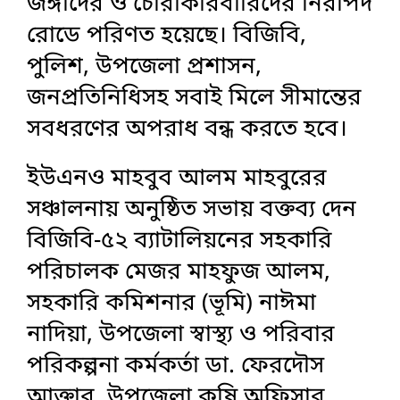
জঙ্গীদের ও চোরাকারবারিদের নিরাপদ
রোডে পরিণত হয়েছে। বিজিবি,
পুলিশ, উপজেলা প্রশাসন,
জনপ্রতিনিধিসহ সবাই মিলে সীমান্তের
সবধরণের অপরাধ বন্ধ করতে হবে।
ইউএনও মাহবুব আলম মাহবুরের
সঞ্চালনায় অনুষ্ঠিত সভায় বক্তব্য দেন
বিজিবি-৫২ ব্যাটালিয়নের সহকারি
পরিচালক মেজর মাহফুজ আলম,
সহকারি কমিশনার (ভূমি) নাঈমা
নাদিয়া, উপজেলা স্বাস্থ্য ও পরিবার
পরিকল্পনা কর্মকর্তা ডা. ফেরদৌস
আক্তার, উপজেলা কৃষি অফিসার