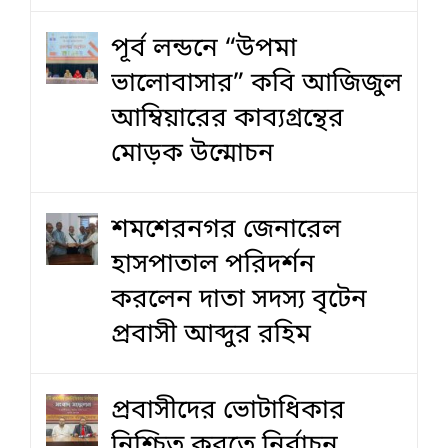
পূর্ব লন্ডনে “উপমা
ভালোবাসার” কবি আজিজুল
আম্বিয়ারের কাব্যগ্রন্থের
মোড়ক উন্মোচন
শমশেরনগর জেনারেল
হাসপাতাল পরিদর্শন
করলেন দাতা সদস্য বৃটেন
প্রবাসী আব্দুর রহিম
প্রবাসীদের ভোটাধিকার
নিশ্চিত করতে নির্বাচন