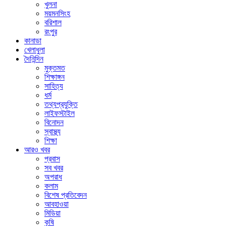
খুলনা
ময়মনসিংহ
বরিশাল
রংপুর
কানাডা
খেলাধুলা
দৈনিন্দিন
মুক্তমত
শিক্ষাঙ্গন
সাহিত্য
ধর্ম
তথ্যপ্রযুক্তি
লাইফস্টাইল
বিনোদন
স্বাস্থ্য
শিক্ষা
আরও খবর
প্রবাস
সব খবর
অপরাধ
কলাম
বিশেষ প্রতিবেদন
আবহাওয়া
মিডিয়া
কৃষি