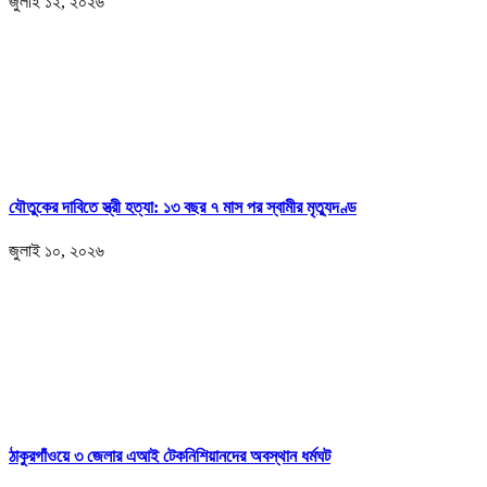
জুলাই ১২, ২০২৬
যৌতুকের দাবিতে স্ত্রী হত্যা: ১৩ বছর ৭ মাস পর স্বামীর মৃত্যুদণ্ড
জুলাই ১০, ২০২৬
ঠাকুরগাঁওয়ে ৩ জেলার এআই টেকনিশিয়ানদের অবস্থান ধর্মঘট