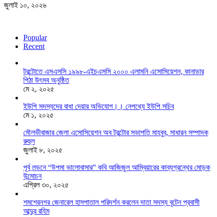
জুলাই ১০, ২০২৬
Popular
Recent
টরন্টোতে এসএসসি ১৯৯৮-এইচএসসি ২০০০ এলামনি এসোসিয়েশন, কানাডার
পিঠা উৎসব অনুষ্ঠিত
মে ২, ২০২৫
ইউপি সদস্যদের বাধা দেয়ার অভিযোগ।। নেপথ্যে ইউপি সচিব
মে ১, ২০২৫
মৌলভীবাজার জেলা এসোসিয়েশন অব টরন্টোর সভাপতি মাহবুব, সাধারন সম্পাদক
রুহুল
জুলাই ৮, ২০২৫
পূর্ব লন্ডনে “উপমা ভালোবাসার” কবি আজিজুল আম্বিয়ারের কাব্যগ্রন্থের মোড়ক
উন্মোচন
এপ্রিল ৩০, ২০২৫
শমশেরনগর জেনারেল হাসপাতাল পরিদর্শন করলেন দাতা সদস্য বৃটেন প্রবাসী
আব্দুর রহিম