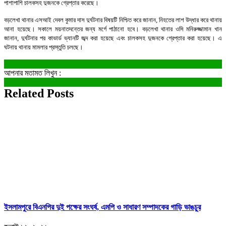
পাশাপাশি চালকসহ দুজনকে গ্রেপ্তার করেছে।
বড়লেখা থানার এসআই দেবল কুমার দাস দুর্ঘটনার বিষয়টি নিশ্চিত করে জানান, নিহতের লাশ উদ্ধার করে থানায়
আনা হয়েছে। সকালে ময়নাতদন্তের জন্য মর্গে পাঠানো হবে। বড়লেখা থানার ওসি মনিরুজ্জামান খান
জানান, দুর্ঘটনার পর কাভার্ড ভ্যানটি জব্দ করা হয়েছে এবং চালকসহ দুজনকে গ্রেপ্তার করা হয়েছে। এ
ঘটনায় থানায় মামলার প্রস্তুতি চলছে।
আপনার মতামত লিখুন :
Related Posts
ইসলামপুরে বিএনপির দুই পক্ষের সংঘর্ষ, এমপি ও সাধারণ সম্পাদকের গাড়ি ভাঙচুর