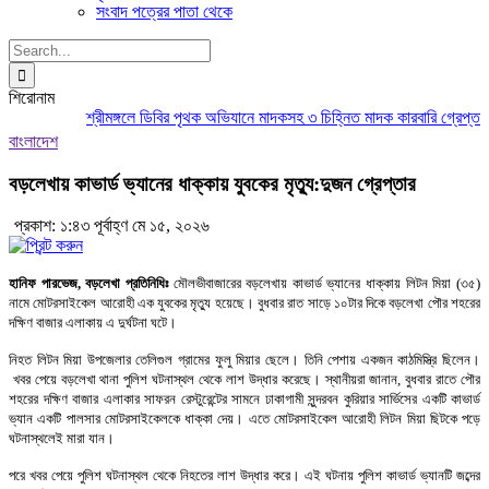
সংবাদ পত্রের পাতা থেকে
Search
for:
শিরোনাম
শ্রীমঙ্গলে ডিবির পৃথক অভিযানে মাদকসহ ৩ চিহ্নিত মাদক কারবারি গ্রেপ্তার
বাংলাদেশ
বড়লেখায় কাভার্ড ভ্যানের ধাক্কায় যুবকের মৃত্যু:দুজন গ্রেপ্তার
প্রকাশ: ১:৪৩ পূর্বাহ্ণ মে ১৫, ২০২৬
হানিফ পারভেজ, বড়লেখা প্রতিনিধিঃ
মৌলভীবাজারের বড়লেখায় কাভার্ড ভ্যানের ধাক্কায় লিটন মিয়া (৩৫)
নামে মোটরসাইকেল আরোহী এক যুবকের মৃত্যু হয়েছে। বুধবার রাত সাড়ে ১০টার দিকে বড়লেখা পৌর শহরের
দক্ষিণ বাজার এলাকায় এ দুর্ঘটনা ঘটে।
নিহত লিটন মিয়া উপজেলার তেলিগুল গ্রামের ফুলু মিয়ার ছেলে। তিনি পেশায় একজন কাঠমিস্ত্রি ছিলেন।
খবর পেয়ে বড়লেখা থানা পুলিশ ঘটনাস্থল থেকে লাশ উদ্ধার করেছে। স্থানীয়রা জানান, বুধবার রাতে পৌর
শহরের দক্ষিণ বাজার এলাকার সাফরন রেস্টুরেন্টের সামনে ঢাকাগামী সুন্দরবন কুরিয়ার সার্ভিসের একটি কাভার্ড
ভ্যান একটি পালসার মোটরসাইকেলকে ধাক্কা দেয়। এতে মোটরসাইকেল আরোহী লিটন মিয়া ছিটকে পড়ে
ঘটনাস্থলেই মারা যান।
পরে খবর পেয়ে পুলিশ ঘটনাস্থল থেকে নিহতের লাশ উদ্ধার করে। এই ঘটনায় পুলিশ কাভার্ড ভ্যানটি জব্দের