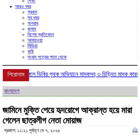
শিক্ষা
আরও খবর
প্রবাস
সব খবর
অপরাধ
কলাম
বিশেষ প্রতিবেদন
আবহাওয়া
মিডিয়া
কৃষি
সংবাদ পত্রের পাতা থেকে
শ্রীমঙ্গলে ডিবির পৃথক অভিযানে মাদকসহ ৩ চিহ্নিত মাদক কারবারি 
শিরোনাম
বাংলাদেশ
জামিনে মুক্তি পেয়ে হৃদরোগে আক্রান্ত হয়ে মারা
গেলেন ছাত্রলীগ নেতা মোয়াজ
প্রকাশ: ১২:২১ পূর্বাহ্ণ মে ৭, ২০২৬