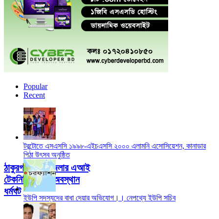
যৌতুকের দাবিতে স্ত্রী হত্যা:
১৩ বছর ৭ মাস পর স্বামীর
মৃত্যুদণ্ড
Popular
Recent
টরন্টোতে এসএসসি ১৯৯৮-এইচএসসি ২০০০ এলামনি এসোসিয়েশন, কানাডার
পিঠা উৎসব অনুষ্ঠিত
ঠাকুরগাঁওয়ে ৩ জেলার এআই
টেকনিশিয়ানদের অবস্থান
ধর্মঘট
ইউপি সদস্যদের বাধা দেয়ার অভিযোগ।। নেপথ্যে ইউপি সচিব