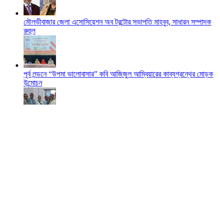
মৌলভীবাজার জেলা এসোসিয়েশন অব টরন্টোর সভাপতি মাহবুব, সাধারন সম্পাদক
রুহুল
পূর্ব লন্ডনে “উপমা ভালোবাসার” কবি আজিজুল আম্বিয়ারের কাব্যগ্রন্থের মোড়ক
উন্মোচন
শমশেরনগর জেনারেল হাসপাতাল পরিদর্শন করলেন দাতা সদস্য বৃটেন প্রবাসী
আব্দুর রহিম
প্রবাসীদের ভোটাধিকার নিশ্চিত করতে নির্বাচন কমিশনের দৃশ‍্যমান কর্মতৎপরতা চাই
-ব্যারিস্টার নাজির