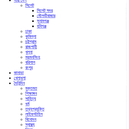
সারা দেশ
সিলেট
সিলেট সদর
মৌলভীবাজার
সুনামগঞ্জ
হবিগঞ্জ
ঢাকা
কুমিল্লা
চট্টগ্রাম
রাজশাহী
খুলনা
ময়মনসিংহ
বরিশাল
রংপুর
কানাডা
খেলাধুলা
দৈনিন্দিন
মুক্তমত
শিক্ষাঙ্গন
সাহিত্য
ধর্ম
তথ্যপ্রযুক্তি
লাইফস্টাইল
বিনোদন
স্বাস্থ্য