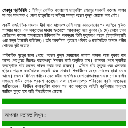
শেরপুর প্রতিনিধি :
নিষিদ্ধ ঘোষিত বাংলাদেশ ছাত্রলীগ শেরপুর সরকারি কলেজ শাখার
সাধারণ সম্পাদক ও জেলা ছাত্রলীগের সক্রিয় সদস্য আব্দুল কুদ্দুস মোয়াজ আর নেই।
একটি রাজনৈতিক মামলায় দীর্ঘ সাত মাসেরও বেশি সময় কারাভোগের পর জামিনে মুক্তি
পাওয়ার মাত্র এক সপ্তাহের মাথায় হৃদরোগে আক্রান্ত হয়ে বুধবার (৬ মে) ভোরে ঢাকা
মেডিকেল কলেজ হাসপাতালে চিকিৎসাধীন অবস্থায় তিনি মৃত্যুবরণ করেন (ইন্নালিল্লাহি
ওয়া ইন্না ইলাইহি রাজিউন)। তাঁর আকস্মিক প্রয়াণে পরিবার ও রাজনৈতিক অঙ্গনে গভীর
শোকের সৃষ্টি হয়েছে।
পারিবারিক সূত্রে জানা গেছে, আব্দুল কুদ্দুস মোয়াজের জানাযা নামাজ আজ বুধবার বাদ
আসর শেরপুরের মীরগঞ্জ বারাকপাড়া ঈদগাহ মাঠে অনুষ্ঠিত হবে। জানাজা শেষে স্থানীয়
কবরস্থানে তাঁর মরদেহ দাফন করার কথা রয়েছে। এদিকে তাঁর মৃত্যুর খবর এলাকায়
ছড়িয়ে পড়লে রাজনৈতিক সহকর্মী এবং সাধারণ শিক্ষার্থীদের মধ্যে শোকের ছায়া নেমে
আসে। জেলার বিভিন্ন পর্যায়ের নেতাকর্মীরা সামাজিক যোগাযোগমাধ্যমে এবং শোক বার্তার
মাধ্যমে গভীর শোক প্রকাশ করেছেন এবং শোকসন্তপ্ত পরিবারের প্রতি সমবেদনা
জানিয়েছেন। দীর্ঘদিন কারান্তরীণ থাকার পর গত সপ্তাহে আইনি প্রক্রিয়ার মাধ্যমে
জামিনে মুক্ত হয়ে বাড়ি ফিরেছিলেন মোয়াজ।
আপনার মতামত লিখুন :