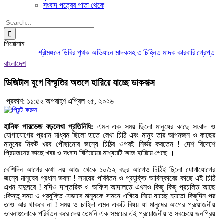
সংবাদ পত্রের পাতা থেকে
Search
for:
শিরোনাম
শ্রীমঙ্গলে ডিবির পৃথক অভিযানে মাদকসহ ৩ চিহ্নিত মাদক কারবারি গ্রেপ্তার
ম
বাংলাদেশ
ডিজিটাল যুগে বিস্মৃতির অতলে হারিয়ে যাচ্ছে ডাকবাক্স
প্রকাশ: ১১:৫২ অপরাহ্ণ এপ্রিল ২৫, ২০২৬
হানিফ পারভেজ বড়লেখা প্রতিনিধি:
এমন এক সময় ছিলো মানুষের কাছে সংবাদ ও
যোগাযোগের প্রধান মাধ্যম ছিলো হাতে লেখা চিঠি এবং মানুষ তার আপনজন ও কাছের
মানুষের নিকট খরব পৌছানোর জন্যে চিঠির ওপরই নির্ভর করতেন ! দেশ বিদেশে
প্রিয়জনের কাছে খবর ও সংবাদ বিনিময়ের মাধ্যমটি আজ হারিয়ে গেছে ।
বেশিদিন আগের কথা নয় আজ থেকে ১০/১২ বছর আগেও চিঠিই ছিলো যোগাযোগের
জন্যে মানুষের প্রধান ভরসা ! সময়ের পরির্বতন ও প্রযুক্তি আবিস্কারের কাছে এই চিঠি
এখন যাদুঘরে ! যদিও দাপ্তরিক ও অফিস আদালতে এখনও কিছু কিছু প্রচলিত আছে
;কিন্তু সময় ও প্রযুক্তি যেভাবে মানুষকে সামনে এগিয়ে নিয়ে যাচ্ছে হয়তো কিছুদিন পর
তাও আর থাকবে না ! সময় ও চাহিদা এমন একটি বিষয় যা মানুষের আগের প্রয়োজনীয়
ভাবনাগুলোকে পরির্বতন করে দেয় তেমনি এক সময়ের এই প্রয়োজনীয় ও সবচেয়ে জনপ্রিয়