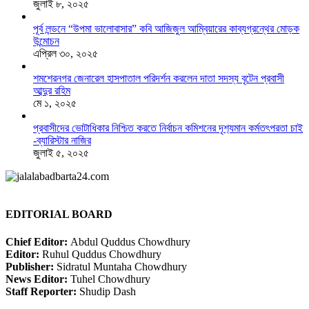
জুলাই ৮, ২০২৫
পূর্ব লন্ডনে “উপমা ভালোবাসার” কবি আজিজুল আম্বিয়ারের কাব্যগ্রন্থের মোড়ক
উন্মোচন
এপ্রিল ৩০, ২০২৫
শমশেরনগর জেনারেল হাসপাতাল পরিদর্শন করলেন দাতা সদস্য বৃটেন প্রবাসী
আব্দুর রহিম
মে ১, ২০২৫
প্রবাসীদের ভোটাধিকার নিশ্চিত করতে নির্বাচন কমিশনের দৃশ‍্যমান কর্মতৎপরতা চাই
-ব্যারিস্টার নাজির
জুলাই ৫, ২০২৫
EDITORIAL BOARD
Chief Editor:
Abdul Quddus Chowdhury
Editor:
Ruhul Quddus Chowdhury
Publisher:
Sidratul Muntaha Chowdhury
News Editor:
Tuhel Chowdhury
Staff Reporter:
Shudip Dash