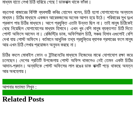
মাধ্যম হাতে লেখা চিঠি হারিয়ে গেছে ! ডাকবাক্স থাকে ফাঁকা।
বড়লেখা বাজারের বিশিষ্ট ব্যবসায়ী কবির হোসেন বলেন, চিঠি হলো যোগাযোগের অন্যতম
মাধ্যম। চিঠির মাধ্যমে একজন আরেকজনের অনেক আপন হয়ে উঠে। পরিবারের সুখ দুঃখ
প্রকাশ পায় চিঠির মাধ্যমে। আগে প্রযুক্তি এতটা উন্নত ছিল না। তাই মানুষ চিঠিকেই
বেছে নিয়েছিল যোগাযোগের মাধ্যম হিসাবে। এখন খুব বেশি মানুষ ব্যক্তগত চিঠি দিতে
পোস্ট অফিসে আসেন না। রেজিস্ট্রি ডাক, অফিশিয়াল চিঠি, সঞ্চয় হিসাব এগুলোই বেশি
দেখা যায় পোস্ট অফিসে। বর্তমানে আধুনিক তথ্য প্রযুক্তির ব্যাপক প্রসারের ফলে মানুষ
আর এখন চিঠি লেখার প্রয়োজন অনুভব করছে না।
চিঠির বদলে মোবাইল ফোন ও ইন্টারনেটের মাধ্যমে নিজেদের মাঝে যোগাযোগ রক্ষা করে
চলেছেন। দেশের প্রতিটি উপজেলায় পোস্ট অফিস থাকলেও নেই তেমন একটা চিঠির
আদান-প্রদান। অন্যদিকে পোস্ট অফিসের লাল রঙের ডাক বাক্সটি পড়ে থাকছে অযত্ন
আর অবহেলায়।
আপনার মতামত লিখুন :
Related Posts