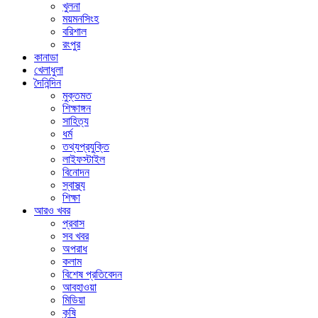
খুলনা
ময়মনসিংহ
বরিশাল
রংপুর
কানাডা
খেলাধুলা
দৈনিন্দিন
মুক্তমত
শিক্ষাঙ্গন
সাহিত্য
ধর্ম
তথ্যপ্রযুক্তি
লাইফস্টাইল
বিনোদন
স্বাস্থ্য
শিক্ষা
আরও খবর
প্রবাস
সব খবর
অপরাধ
কলাম
বিশেষ প্রতিবেদন
আবহাওয়া
মিডিয়া
কৃষি