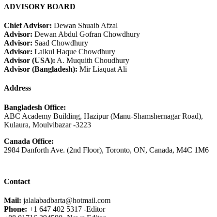
ADVISORY BOARD
Chief Advisor:
Dewan Shuaib Afzal
Advisor:
Dewan Abdul Gofran Chowdhury
Advisor:
Saad Chowdhury
Advisor:
Laikul Haque Chowdhury
Advisor (USA):
A. Muquith Choudhury
Advisor (Bangladesh):
Mir Liaquat Ali
Address
Bangladesh Office:
ABC Academy Building, Hazipur (Manu-Shamshernagar Road),
Kulaura, Moulvibazar -3223
Canada Office:
2984 Danforth Ave. (2nd Floor), Toronto, ON, Canada, M4C 1M6
Contact
Mail:
jalalabadbarta@hotmail.com
Phone:
+1 647 402 5317 -Editor