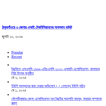
ঠাকুরগাঁওয়ে ৩ জেলার এআই টেকনিশিয়ানদের অবস্থান ধর্মঘট
জুলাই ১০, ২০২৬
Popular
Recent
টরন্টোতে এসএসসি ১৯৯৮-এইচএসসি ২০০০ এলামনি এসোসিয়েশন, কানাডার
পিঠা উৎসব অনুষ্ঠিত
মে ২, ২০২৫
ইউপি সদস্যদের বাধা দেয়ার অভিযোগ।। নেপথ্যে ইউপি সচিব
মে ১, ২০২৫
মৌলভীবাজার জেলা এসোসিয়েশন অব টরন্টোর সভাপতি মাহবুব, সাধারন সম্পাদক
রুহুল