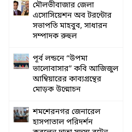
মৌলভীবাজার জেলা
এসোসিয়েশন অব টরন্টোর
সভাপতি মাহবুব, সাধারন
সম্পাদক রুহুল
পূর্ব লন্ডনে “উপমা
ভালোবাসার” কবি আজিজুল
আম্বিয়ারের কাব্যগ্রন্থের
মোড়ক উন্মোচন
শমশেরনগর জেনারেল
হাসপাতাল পরিদর্শন