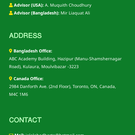
Advisor (USA):
A. Muquith Choudhury
Advisor (Bangladesh):
Mir Liaquat Ali
ADDRESS
Bangladesh Office:
ABC Academy Building, Hazipur (Manu-Shamshernagar
Road), Kulaura, Moulvibazar -3223
Canada Office:
2984 Danforth Ave. (2nd Floor), Toronto, ON, Canada,
M4C 1M6
CONTACT