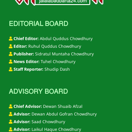
EDITORIAL BOARD
Chief Editor:
Abdul Quddus Chowdhury
Editor:
Ruhul Quddus Chowdhury
Publisher:
Sidratul Muntaha Chowdhury
News Editor:
Tuhel Chowdhury
Staff Reporter:
Shudip Dash
ADVISORY BOARD
Chief Advisor:
Dewan Shuaib Afzal
Advisor:
Dewan Abdul Gofran Chowdhury
Advisor:
Saad Chowdhury
Advisor:
Laikul Haque Chowdhury