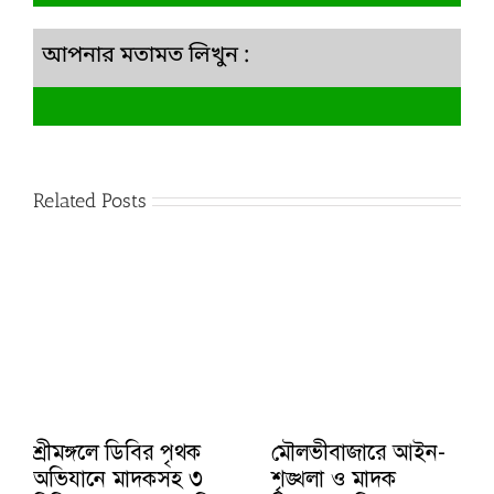
আপনার মতামত লিখুন :
Related Posts
শ্রীমঙ্গলে ডিবির পৃথক
মৌলভীবাজারে আইন-
অভিযানে মাদকসহ ৩
শৃঙ্খলা ও মাদক