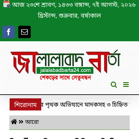
Skip
আজ ২৩শে শ্রাবণ, ১৪৩৩ বঙ্গাব্দ, ৭ই আগস্ট, ২০২৬
to
খ্রিস্টাব্দ, শুক্রবার, বর্ষাকাল
content
শ্রীমঙ্গলে ডিবির পৃথক অভিযানে মাদকসহ ৩ চিহ্নিত মাদক কা
শিরোনাম
আরো