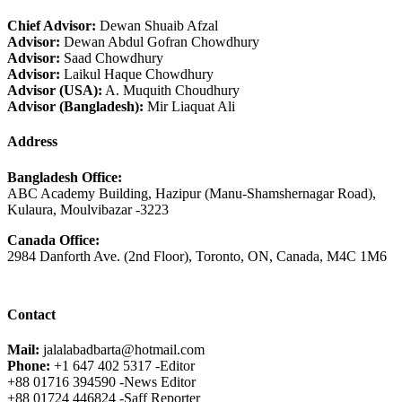
Chief Advisor:
Dewan Shuaib Afzal
Advisor:
Dewan Abdul Gofran Chowdhury
Advisor:
Saad Chowdhury
Advisor:
Laikul Haque Chowdhury
Advisor (USA):
A. Muquith Choudhury
Advisor (Bangladesh):
Mir Liaquat Ali
Address
Bangladesh Office:
ABC Academy Building, Hazipur (Manu-Shamshernagar Road),
Kulaura, Moulvibazar -3223
Canada Office:
2984 Danforth Ave. (2nd Floor), Toronto, ON, Canada, M4C 1M6
Contact
Mail:
jalalabadbarta@hotmail.com
Phone:
+1 647 402 5317 -Editor
+88 01716 394590 -News Editor
+88 01724 446824 -Saff Reporter