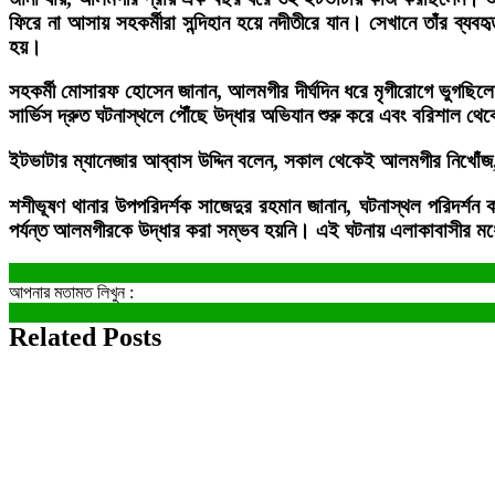
ফিরে না আসায় সহকর্মীরা সন্দিহান হয়ে নদীতীরে যান। সেখানে তাঁর ব্যবহৃত
হয়।
সহকর্মী মোসারফ হোসেন জানান, আলমগীর দীর্ঘদিন ধরে মৃগীরোগে ভুগছিলেন
সার্ভিস দ্রুত ঘটনাস্থলে পৌঁছে উদ্ধার অভিযান শুরু করে এবং বরিশাল থে
ইটভাটার ম্যানেজার আব্বাস উদ্দিন বলেন, সকাল থেকেই আলমগীর নিখোঁজ,
শশীভূষণ থানার উপপরিদর্শক সাজেদুর রহমান জানান, ঘটনাস্থল পরিদর্
পর্যন্ত আলমগীরকে উদ্ধার করা সম্ভব হয়নি। এই ঘটনায় এলাকাবাসীর ম
আপনার মতামত লিখুন :
Related Posts