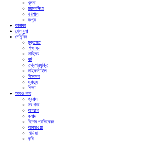
খুলনা
ময়মনসিংহ
বরিশাল
রংপুর
কানাডা
খেলাধুলা
দৈনিন্দিন
মুক্তমত
শিক্ষাঙ্গন
সাহিত্য
ধর্ম
তথ্যপ্রযুক্তি
লাইফস্টাইল
বিনোদন
স্বাস্থ্য
শিক্ষা
আরও খবর
প্রবাস
সব খবর
অপরাধ
কলাম
বিশেষ প্রতিবেদন
আবহাওয়া
মিডিয়া
কৃষি