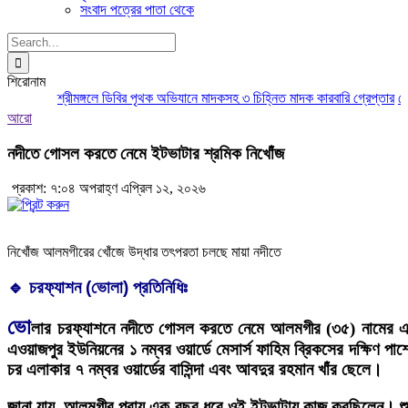
সংবাদ পত্রের পাতা থেকে
Search
for:
শিরোনাম
শ্রীমঙ্গলে ডিবির পৃথক অভিযানে মাদকসহ ৩ চিহ্নিত মাদক কারবারি গ্রেপ্তার
মৌলভীব
আরো
নদীতে গোসল করতে নেমে ইটভাটার শ্রমিক নিখোঁজ
প্রকাশ: ৭:০৪ অপরাহ্ণ এপ্রিল ১২, ২০২৬
নিখোঁজ আলমগীরের খোঁজে উদ্ধার তৎপরতা চলছে মায়া নদীতে
🔹 চরফ্যাশন (ভোলা) প্রতিনিধিঃ
ভো
লার চরফ্যাশনে নদীতে গোসল করতে নেমে আলমগীর (৩৫) নামের এক 
এওয়াজপুর ইউনিয়নের ১ নম্বর ওয়ার্ডে মেসার্স ফাহিম ব্রিকসের দক্ষিণ 
চর এলাকার ৭ নম্বর ওয়ার্ডের বাসিন্দা এবং আবদুর রহমান খাঁর ছেলে।
জানা যায়, আলমগীর প্রায় এক বছর ধরে ওই ইটভাটায় কাজ করছিলেন। শুক্