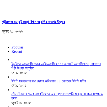
শ্রীমঙ্গলে ১৮ ফুট লম্বা বিশাল আকৃতির অজগর উদ্ধার
জুলাই ২১, ২০২৬
Popular
Recent
টরন্টোতে এসএসসি ১৯৯৮-এইচএসসি ২০০০ এলামনি এসোসিয়েশন, কানাডার
পিঠা উৎসব অনুষ্ঠিত
মে ২, ২০২৫
ইউপি সদস্যদের বাধা দেয়ার অভিযোগ।। নেপথ্যে ইউপি সচিব
মে ১, ২০২৫
মৌলভীবাজার জেলা এসোসিয়েশন অব টরন্টোর সভাপতি মাহবুব, সাধারন সম্পাদক
রুহুল
জুলাই ৮, ২০২৫