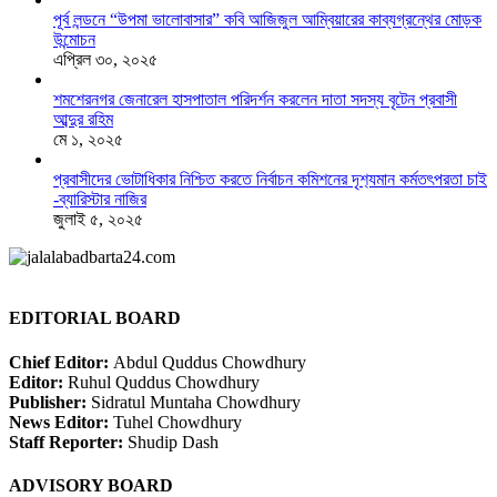
পূর্ব লন্ডনে “উপমা ভালোবাসার” কবি আজিজুল আম্বিয়ারের কাব্যগ্রন্থের মোড়ক
উন্মোচন
এপ্রিল ৩০, ২০২৫
শমশেরনগর জেনারেল হাসপাতাল পরিদর্শন করলেন দাতা সদস্য বৃটেন প্রবাসী
আব্দুর রহিম
মে ১, ২০২৫
প্রবাসীদের ভোটাধিকার নিশ্চিত করতে নির্বাচন কমিশনের দৃশ‍্যমান কর্মতৎপরতা চাই
-ব্যারিস্টার নাজির
জুলাই ৫, ২০২৫
EDITORIAL BOARD
Chief Editor:
Abdul Quddus Chowdhury
Editor:
Ruhul Quddus Chowdhury
Publisher:
Sidratul Muntaha Chowdhury
News Editor:
Tuhel Chowdhury
Staff Reporter:
Shudip Dash
ADVISORY BOARD