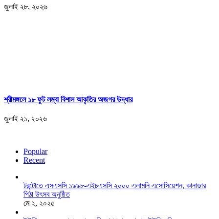
জুলাই ২৮, ২০২৬
শ্রীমঙ্গলে ১৮ ফুট লম্বা বিশাল আকৃতির অজগর উদ্ধার
জুলাই ২১, ২০২৬
Popular
Recent
টরন্টোতে এসএসসি ১৯৯৮-এইচএসসি ২০০০ এলামনি এসোসিয়েশন, কানাডার
পিঠা উৎসব অনুষ্ঠিত
মে ২, ২০২৫