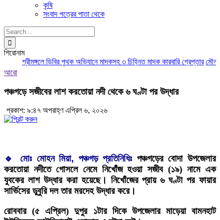
কৃষি
সংবাদ পত্রের পাতা থেকে
Search
for:
শিরোনাম
শ্রীমঙ্গলে ডিবির পৃথক অভিযানে মাদকসহ ৩ চিহ্নিত মাদক কারবারি গ্রেপ্তার
মৌলভীবা
আরো
পঞ্চগড়ে সজীবের লাশ করতোয়া নদী থেকে ৬ ঘণ্টা পর উদ্ধার
প্রকাশ: ৯:৪৭ অপরাহ্ণ এপ্রিল ৬, ২০২৬
🔹 মোঃ মোহন মিয়া, পঞ্চগড় প্রতিনিধিঃ
পঞ্চগড়ের বোদা উপজেলার
করতোয়া নদীতে গোসলে নেমে নিখোঁজ হওয়া সজীব (১৯) নামে এক
যুবকের লাশ উদ্ধার করা হয়েছে। নিখোঁজের প্রায় ৬ ঘণ্টা পর ফায়ার
সার্ভিসের ডুবুরি দল তার মরদেহ উদ্ধার করে।
‎রোববার (৫ এপ্রিল) দুপুর ১টার দিকে উপজেলার মাড়েয়া বামনহাট