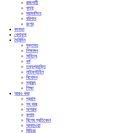
রাজশাহী
খুলনা
ময়মনসিংহ
বরিশাল
রংপুর
কানাডা
খেলাধুলা
দৈনিন্দিন
মুক্তমত
শিক্ষাঙ্গন
সাহিত্য
ধর্ম
তথ্যপ্রযুক্তি
লাইফস্টাইল
বিনোদন
স্বাস্থ্য
শিক্ষা
আরও খবর
প্রবাস
সব খবর
অপরাধ
কলাম
বিশেষ প্রতিবেদন
আবহাওয়া
মিডিয়া