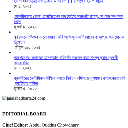
ইউপি সদস্যদের বাধা দেয়ার অভিযোগ।। নেপথ্যে ইউপি সচিব
মে ১, ২০২৫
মৌলভীবাজার জেলা এসোসিয়েশন অব টরন্টোর সভাপতি মাহবুব, সাধারন সম্পাদক
রুহুল
জুলাই ৮, ২০২৫
পূর্ব লন্ডনে “উপমা ভালোবাসার” কবি আজিজুল আম্বিয়ারের কাব্যগ্রন্থের মোড়ক
উন্মোচন
এপ্রিল ৩০, ২০২৫
শমশেরনগর জেনারেল হাসপাতাল পরিদর্শন করলেন দাতা সদস্য বৃটেন প্রবাসী
আব্দুর রহিম
মে ১, ২০২৫
প্রবাসীদের ভোটাধিকার নিশ্চিত করতে নির্বাচন কমিশনের দৃশ‍্যমান কর্মতৎপরতা চাই
-ব্যারিস্টার নাজির
জুলাই ৫, ২০২৫
EDITORIAL BOARD
Chief Editor:
Abdul Quddus Chowdhury