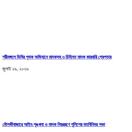
শ্রীমঙ্গলে ডিবির পৃথক অভিযানে মাদকসহ ৩ চিহ্নিত মাদক কারবারি গ্রেপ্তার
জুলাই ২৯, ২০২৬
মৌলভীবাজারে আইন-শৃঙ্খলা ও মাদক নিয়ন্ত্রণে পুলিশের মতবিনিময় সভা