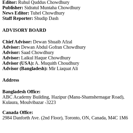
Editor:
Ruhul Quddus Chowdhury
Publisher:
Sidratul Muntaha Chowdhury
News Editor:
Tuhel Chowdhury
Staff Reporter:
Shudip Dash
ADVISORY BOARD
Chief Advisor:
Dewan Shuaib Afzal
Advisor:
Dewan Abdul Gofran Chowdhury
Advisor:
Saad Chowdhury
Advisor:
Laikul Haque Chowdhury
Advisor (USA):
A. Muquith Choudhury
Advisor (Bangladesh):
Mir Liaquat Ali
Address
Bangladesh Office:
ABC Academy Building, Hazipur (Manu-Shamshernagar Road),
Kulaura, Moulvibazar -3223
Canada Office:
2984 Danforth Ave. (2nd Floor), Toronto, ON, Canada, M4C 1M6