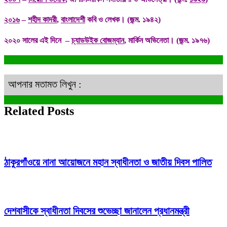
২০১৬
–
শহীদ কাদরী
,
বাংলাদেশী
কবি ও লেখক। (জন্ম. ১৯৪২)
২০২০ সালের এই দিনে –
চ্যাডউইক বোজম্যান
, মার্কিন অভিনেতা। (জন্ম. ১৯৭৬)
আপনার মতামত লিখুন :
Related Posts
ঠাকুরগাঁওয়ে নানা আয়োজনে মহান স্বাধীনতা ও জাতীয় দিবস পালিত
দেশবাসীকে স্বাধীনতা দিবসের শুভেচ্ছা জানালেন প্রধানমন্ত্রী