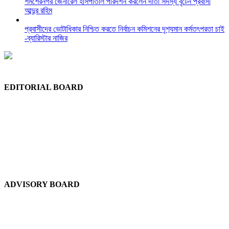
শমশেরনগর জেনারেল হাসপাতাল পরিদর্শন করলেন দাতা সদস্য বৃটেন প্রবাসী
আব্দুর রহিম
প্রবাসীদের ভোটাধিকার নিশ্চিত করতে নির্বাচন কমিশনের দৃশ‍্যমান কর্মতৎপরতা চাই
-ব্যারিস্টার নাজির
EDITORIAL BOARD
Chief Editor:
Abdul Quddus Chowdhury
Editor:
Ruhul Quddus Chowdhury
Publisher:
Sidratul Muntaha Chowdhury
News Editor:
Tuhel Chowdhury
Staff Reporter:
Shudip Dash
ADVISORY BOARD
Chief Advisor:
Dewan Shuaib Afzal
Advisor:
Dewan Abdul Gofran Chowdhury