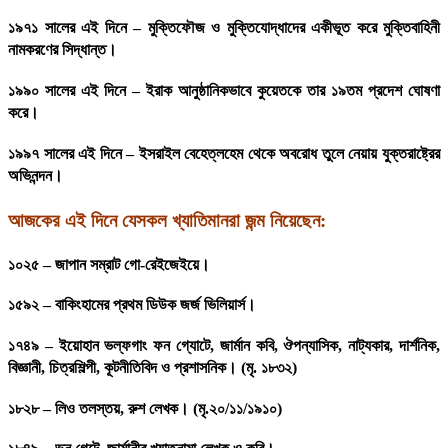
১৯৭১ সালের এই দিনে – মুক্তিফৌজ ও মুক্তিযোদ্ধাদের একীভূত করে মুক্তিবাহিনী
নামকরণের সিদ্ধান্ত।
১৯৯০ সালের এই দিনে – ইরাক আনুষ্ঠানিকভাবে কুয়েতকে তার ১৯তম প্রদেশ ঘোষণা
করে।
১৯৯৭ সালের এই দিনে – ইসরাইল বেহেত্লহেম থেকে অবরোধ তুলে নেয়ায় যুক্তরাষ্ট্রের
অভিনন্দন।
আজকের এই দিনে যেসকল খ্যাতিমানরা জন্ম নিয়েছেন:
১০২৫ – জাপান সম্রাট গো-রেইজেইয়ে।
১৫৯২ – বাকিংহামের প্রথম ডিউক জর্জ ভিলিয়ার্স।
১৭৪৯ – ইয়োহান ভল্ফগাং ফন গ্যোটে, জার্মান কবি, ঔপন্যাসিক, নাট্যকার, দার্শনিক,
বিজ্ঞানী, চিত্রশিল্পী, কূটনীতিবিদ ও প্রশাসনিক। (মৃ. ১৮৩২)
১৮২৮ – লিও তলস্তয়, রুশ লেখক। (মৃ.২০/১১/১৯১০)