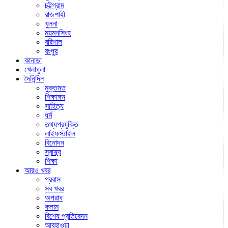
চট্টগ্রাম
রাজশাহী
খুলনা
ময়মনসিংহ
বরিশাল
রংপুর
কানাডা
খেলাধুলা
দৈনিন্দিন
মুক্তমত
শিক্ষাঙ্গন
সাহিত্য
ধর্ম
তথ্যপ্রযুক্তি
লাইফস্টাইল
বিনোদন
স্বাস্থ্য
শিক্ষা
আরও খবর
প্রবাস
সব খবর
অপরাধ
কলাম
বিশেষ প্রতিবেদন
আবহাওয়া