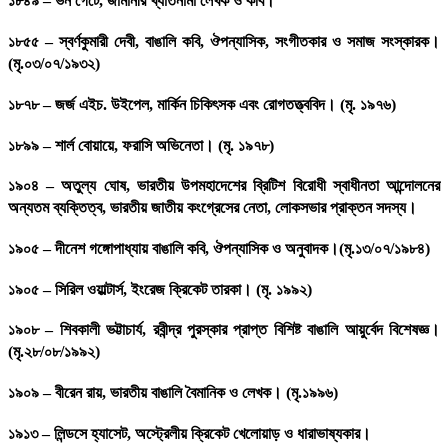
১৮৪৯ – ভন গেটে, জার্মানীর খ্যাতনামা লেখক ও কবি।
১৮৫৫ – স্বর্ণকুমারী দেবী, বাঙালি কবি, ঔপন্যাসিক, সংগীতকার ও সমাজ সংস্কারক।
(মৃ.০৩/০৭/১৯৩২)
১৮৭৮ – জর্জ এইচ. উইপেল, মার্কিন চিকিৎসক এবং রোগতত্ত্ববিদ। (মৃ. ১৯৭৬)
১৮৯৯ – শার্ল বোয়ায়ে, ফরাসি অভিনেতা। (মৃ. ১৯৭৮)
১৯০৪ – অতুল্য ঘোষ, ভারতীয় উপমহাদেশের ব্রিটিশ বিরোধী স্বাধীনতা আন্দোলনের
অন্যতম ব্যক্তিত্ব, ভারতীয় জাতীয় কংগ্রেসের নেতা, লোকসভার প্রাক্তন সদস্য।
১৯০৫ – দীনেশ গঙ্গোপাধ্যায় বাঙালি কবি, ঔপন্যাসিক ও অনুবাদক।(মৃ.১৩/০৭/১৯৮৪)
১৯০৫ – সিরিল ওয়াল্টার্স, ইংরেজ ক্রিকেট তারকা। (মৃ. ১৯৯২)
১৯০৮ – শিবকালী ভট্টাচার্য, রবীন্দ্র পুরস্কার প্রাপ্ত বিশিষ্ট বাঙালি আয়ুর্বেদ বিশেষজ্ঞ।
(মৃ.২৮/০৮/১৯৯২)
১৯০৯ – বীরেন রায়, ভারতীয় বাঙালি বৈমানিক ও লেখক। (মৃ.১৯৯৬)
১৯১৩ – লিন্ডসে হ্যাসেট, অস্ট্রেলীয় ক্রিকেট খেলোয়াড় ও ধারাভাষ্যকার।