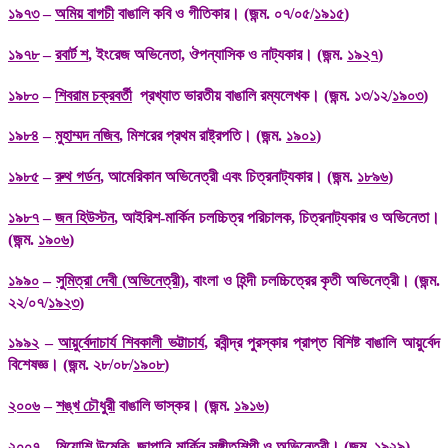
১৯৭৩
–
অমিয় বাগচী
বাঙালি কবি ও গীতিকার। (জন্ম. ০৭/০৫/
১৯১৫
)
১৯৭৮
–
রবার্ট শ
, ইংরেজ অভিনেতা, ঔপন্যাসিক ও নাট্যকার। (জন্ম.
১৯২৭
)
১৯৮০
–
শিবরাম চক্রবর্তী
প্রখ্যাত ভারতীয় বাঙালি রম্যলেখক। (জন্ম. ১৩/১২/
১৯০৩
)
১৯৮৪
–
মুহাম্মদ নজিব
, মিশরের প্রথম রাষ্ট্রপতি। (জন্ম.
১৯০১
)
১৯৮৫
–
রুথ গর্ডন
, আমেরিকান অভিনেত্রী এবং চিত্রনাট্যকার। (জন্ম.
১৮৯৬
)
১৯৮৭
–
জন হিউস্টন
, আইরিশ-মার্কিন চলচ্চিত্র পরিচালক, চিত্রনাট্যকার ও অভিনেতা।
(জন্ম.
১৯০৬
)
১৯৯০
–
সুমিত্রা দেবী (অভিনেত্রী)
, বাংলা ও হিন্দী চলচ্চিত্রের কৃতী অভিনেত্রী। (জন্ম.
২২/০৭/
১৯২৩
)
১৯৯২
–
আয়ুর্বেদাচার্য শিবকালী ভট্টাচার্য
, রবীন্দ্র পুরস্কার প্রাপ্ত বিশিষ্ট বাঙালি আয়ুর্বেদ
বিশেষজ্ঞ। (জন্ম. ২৮/০৮/
১৯০৮
)
২০০৬
–
শঙ্খ চৌধুরী
বাঙালি ভাস্কর। (জন্ম.
১৯১৬
)
২০০৭
–
মিয়োশি উমেকি
, জাপানি-মার্কিন সঙ্গীতশিল্পী ও অভিনেত্রী। (জন্ম.
১৯২৯
)