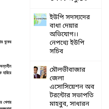
ইউপি সদস্যদের
বাধা দেয়ার
অভিযোগ।।
নেপথ্যে ইউপি
র বুকের
সচিব
অন্তহীন
মৌলভীবাজার
ে হারিয়ে
জেলা
এসোসিয়েশন অব
টরন্টোর সভাপতি
য়ে খেলার
মাহবুব, সাধারন
স্বজনারা