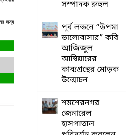
সম্পাদক রুহুল
নের জন্য
পূর্ব লন্ডনে “উপমা
ভালোবাসার” কবি
আজিজুল
আম্বিয়ারের
কাব্যগ্রন্থের মোড়ক
উন্মোচন
শমশেরনগর
জেনারেল
হাসপাতাল
পরিদর্শন করলেন