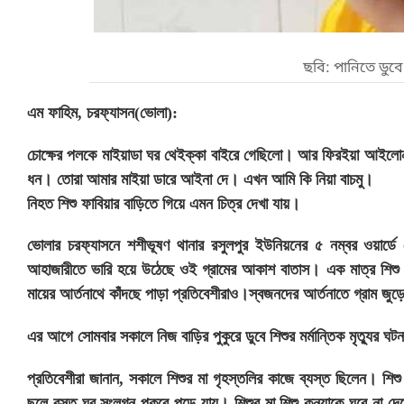
ছবি: পানিতে ডুব
এম ফাহিম, চরফ্যাসন(ভোলা):
চোক্ষের পলকে মাইয়াডা ঘর থেইক্কা বাইরে গেছিলো। আর ফিরইয়া আইলোনা।
ধন। তোরা আমার মাইয়া ডারে আইনা দে। এখন আমি কি নিয়া বাচমু।
নিহত শিশু ফাবিয়ার বাড়িতে গিয়ে এমন চিত্র দেখা যায়।
ভোলার চরফ্যাসনে শশীভূষণ থানার রসুলপুর ইউনিয়নের ৫ নম্বর ওয়ার্ডে 
আহাজারীতে ভারি হয়ে উঠেছে ওই গ্রামের আকাশ বাতাস। এক মাত্র শিশু কন্
মায়ের আর্তনাথে কাঁদছে পাড়া প্রতিবেশীরাও।স্বজনদের আর্তনাতে গ্রাম জ
এর আগে সোমবার সকালে নিজ বাড়ির পুকুরে ডুবে শিশুর মর্মান্তিক মৃত্যুর ঘ
প্রতিবেশীরা জানান, সকালে শিশুর মা গৃহস্তলির কাজে ব্যস্ত ছিলেন। শি
ছলে বসত ঘর সংলগ্ন পুকুরে পড়ে যায়। শিশুর মা শিশু কন্যাকে ঘরে না দে