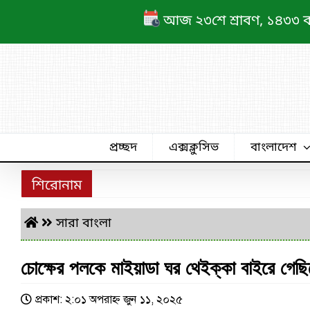
Skip
আজ ২৩শে শ্রাবণ, ১৪৩৩ বঙ্গা
to
content
প্রচ্ছদ
এক্সক্লুসিভ
বাংলাদেশ
শিরোনাম
সারা বাংলা
চোক্ষের পলকে মাইয়াডা ঘর থেইক্কা বাইরে গ
প্রকাশ: ২:০১ অপরাহ্ণ জুন ১১, ২০২৫