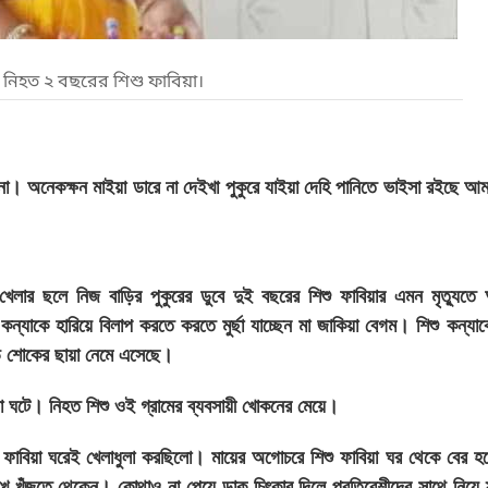
ে নিহত ২ বছরের শিশু ফাবিয়া।
 অনেকক্ষন মাইয়া ডারে না দেইখা পুকুরে যাইয়া দেহি পানিতে ভাইসা রইছে আমা
খেলার ছলে নিজ বাড়ির পুকুরের ডুবে দুই বছরের শিশু ফাবিয়ার এমন মৃত্যুতে 
যাকে হারিয়ে বিলাপ করতে করতে মুর্ছা যাচ্ছেন মা জাকিয়া বেগম। শিশু কন্যাক
ুড়ে শোকের ছায়া নেমে এসেছে।
টনা ঘটে। নিহত শিশু ওই গ্রামের ব্যবসায়ী খোকনের মেয়ে।
শু ফাবিয়া ঘরেই খেলাধুলা করছিলো। মায়ের অগোচরে শিশু ফাবিয়া ঘর থেকে বের হ
খে খুঁজতে থেকেন। কোথাও না পেয়ে ডাক চিৎকার দিলে প্রতিবেশীদের সাথে নিয়ে 