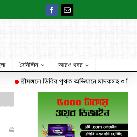
ুলা
দৈনিন্দিন
আরও খবর
শ্রীমঙ্গলে ডিবির পৃথক অভিযানে মাদকসহ ৩ চিহ্নিত ম