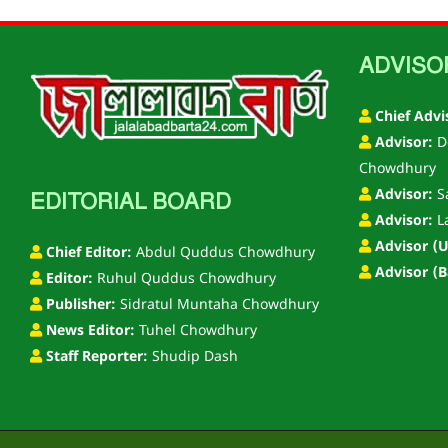
ADVISO
Chief Advi
Advisor:
D
Chowdhury
Advisor:
S
EDITORIAL BOARD
Advisor:
L
Advisor (U
Chief Editor:
Abdul Quddus Chowdhury
Advisor (B
Editor:
Ruhul Quddus Chowdhury
Publisher:
Sidratul Muntaha Chowdhury
News Editor:
Tuhel Chowdhury
Staff Reporter:
Shudip Dash