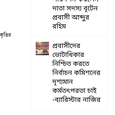
দাতা সদস্য বৃটেন
প্রবাসী আব্দুর
রহিম
আকৃতির
প্রবাসীদের
ভোটাধিকার
নিশ্চিত করতে
নির্বাচন কমিশনের
দৃশ‍্যমান
কর্মতৎপরতা চাই
-ব্যারিস্টার নাজির