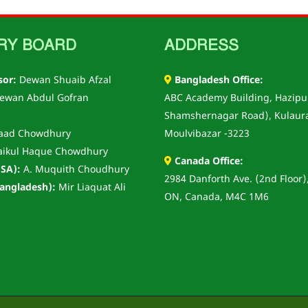
RY BOARD
ADDRESS
sor:
Dewan Shuaib Afzal
Bangladesh Office:
ewan Abdul Gofran
ABC Academy Building, Hazipu
Shamshernagar Road), Kulaur
aad Chowdhury
Moulvibazar -3223
aikul Haque Chowdhury
Canada Office:
SA):
A. Muquith Choudhury
2984 Danforth Ave. (2nd Floor)
angladesh):
Mir Liaquat Ali
ON, Canada, M4C 1M6