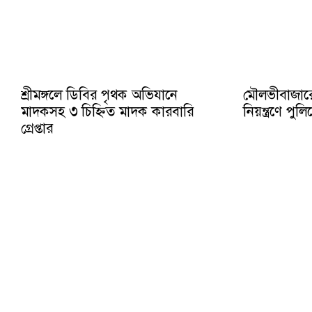
শ্রীমঙ্গলে ডিবির পৃথক অভিযানে
মৌলভীবাজার
মাদকসহ ৩ চিহ্নিত মাদক কারবারি
নিয়ন্ত্রণে প
গ্রেপ্তার